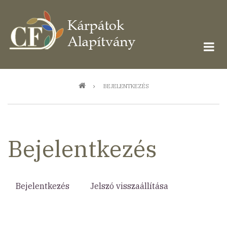
Ugrás
a
tartalomra
Morzsa
BEJELENTKEZÉS
Bejelentkezés
Bejelentkezés
(aktív
Jelszó visszaállítása
Elsődleges
fül)
fülek