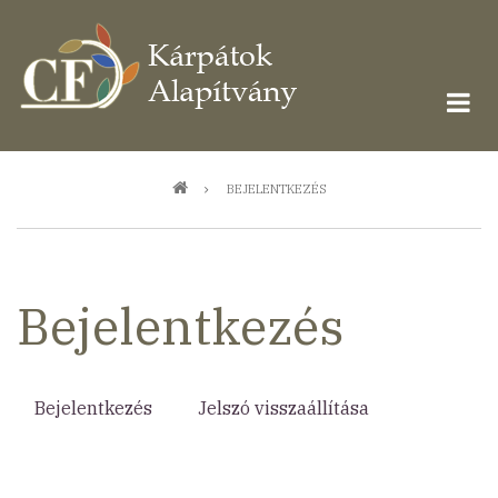
Ugrás
a
tartalomra
Morzsa
BEJELENTKEZÉS
Bejelentkezés
Bejelentkezés
(aktív
Jelszó visszaállítása
Elsődleges
fül)
fülek