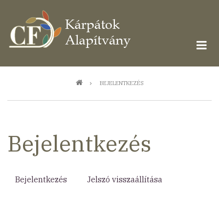
Ugrás
a
tartalomra
Morzsa
BEJELENTKEZÉS
Bejelentkezés
Bejelentkezés
(aktív
Jelszó visszaállítása
Elsődleges
fül)
fülek