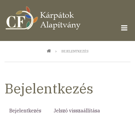
Ugrás
a
tartalomra
Morzsa
BEJELENTKEZÉS
Bejelentkezés
Bejelentkezés
(aktív
Jelszó visszaállítása
Elsődleges
fül)
fülek