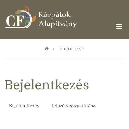
Ugrás
a
tartalomra
Morzsa
BEJELENTKEZÉS
Bejelentkezés
Bejelentkezés
(aktív
Jelszó visszaállítása
Elsődleges
fül)
fülek