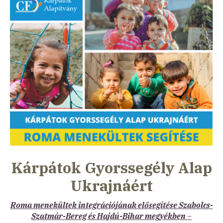
Kárpátok Gyorssegély Alap
Ukrajnáért
Roma menekültek integrációjának elősegítése Szabolcs-
Szatmár-Bereg és Hajdú-Bihar megyékben –