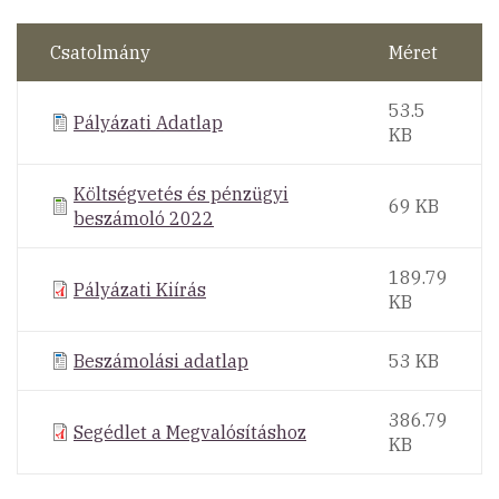
Csatolmány
Méret
53.5
Pályázati Adatlap
KB
Költségvetés és pénzügyi
69 KB
beszámoló 2022
189.79
Pályázati Kiírás
KB
Beszámolási adatlap
53 KB
386.79
Segédlet a Megvalósításhoz
KB