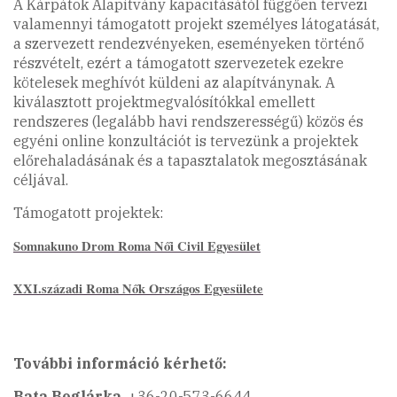
A Kárpátok Alapítvány kapacitásától függően tervezi
valamennyi támogatott projekt személyes látogatását,
a szervezett rendezvényeken, eseményeken történő
részvételt, ezért a támogatott szervezetek ezekre
kötelesek meghívót küldeni az alapítványnak. A
kiválasztott projektmegvalósítókkal emellett
rendszeres (legalább havi rendszerességű) közös és
egyéni online konzultációt is tervezünk a projektek
előrehaladásának és a tapasztalatok megosztásának
céljával.
Támogatott projektek:
Somnakuno Drom Roma Női Civil Egyesület
XXI.századi Roma Nők Országos Egyesülete
További információ kérhető:
Bata Boglárka
, +36-20-573-6644