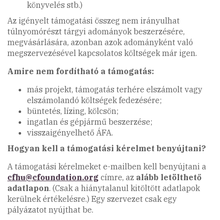
könyvelés stb.)
Az igényelt támogatási összeg nem irányulhat
túlnyomórészt tárgyi adományok beszerzésére,
megvásárlására, azonban azok adományként való
megszervezésével kapcsolatos költségek már igen.
Amire nem fordítható a támogatás:
más projekt, támogatás terhére elszámolt vagy
elszámolandó költségek fedezésére;
büntetés, lízing, kölcsön;
ingatlan és gépjármű beszerzése;
visszaigényelhető ÁFA.
Hogyan kell a támogatási kérelmet benyújtani?
A támogatási kérelmeket e-mailben kell benyújtani a
cfhu@cfoundation.org
címre, az
alább letölthető
adatlapon
. (Csak a hiánytalanul kitöltött adatlapok
kerülnek értékelésre.) Egy szervezet csak egy
pályázatot nyújthat be.