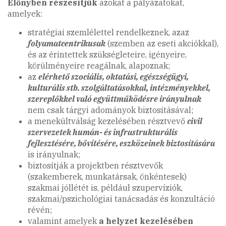
Előnyben részesítjük
azokat a pályázatokat,
amelyek:
stratégiai szemlélettel rendelkeznek, azaz
folyamatcentrikusak
(szemben az eseti akciókkal),
és az érintettek szükségleteire, igényeire,
körülményeire reagálnak, alapoznak;
az
elérhető szociális, oktatási, egészségügyi,
kulturális stb. szolgáltatásokkal, intézményekkel,
szereplőkkel való együttműködésre irányulnak
nem csak tárgyi adományok biztosításával;
a menekültválság kezelésében résztvevő
civil
szervezetek humán- és infrastrukturális
fejlesztésére, bővítésére, eszközeinek biztosítására
is irányulnak;
biztosítják a projektben résztvevők
(szakemberek, munkatársak, önkéntesek)
szakmai jóllétét is, például szupervíziók,
szakmai/pszichológiai tanácsadás és konzultáció
révén;
valamint amelyek
a helyzet kezelésében