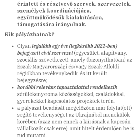
érintett és résztvevő szervek, szervezetek,
személyek koordinációjára,
együttműködésük kialakítására,
támogatására irányulnak.
Kik pályázhatnak?
Olyan
legalább egy éve (legkésőbb 2021-ben)
bejegyzett civil szervezet
(egyesület, alapítvány,
szociális szövetkezet), amely (bizonyíthatóan) az
Észak-Magyarországi és/vagy Észak-Alföldi
régiókban tevékenykedik, és itt került
bejegyzésre;
korábbi releváns tapasztalattal rendelkezik
sérülékeny/roma közösségekkel, családokkal,
gyerekekkel kapcsolatos projektek terén,
a pályázat beadását megelőzően már folytat(ott)
segítő tevékenységet az Ukrajnából menekülők
körében (azaz nem ennek a kiírásnak a kapcsán
vállalkozik csak erre), amit hitelt érdemlően be is
tud mutatni.