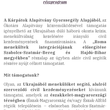
részprogram
A Kárpátok Alapítvány Gyorssegély Alapjából,
az
Ökotárs Alapítvány közreműködésével támogatás
igényelhető az Ukrajnában dúló háború okozta krízis,
menekültválság kezelésére irányuló civil
kezdeményezések finanszírozására. A
„Roma
menekültek integrációjának elősegítése
Szabolcs-Szatmár-Bereg és Hajdú-Bihar
megyékben”
részalap az ügyben aktív civil segítők
részére nyújt célzott támogatást.
Mit támogatunk?
Olyan, az
Ukrajnából menekülőket segítő, alulról
szerveződő civil kezdeményezéseket
kívánunk
támogatni, amelyek az
északkelet-magyarországi
térségben
(Észak-Magyarország és/vagy Észak-Alföld
régiók településein – elsősorban Szabolcs-Szatmár-