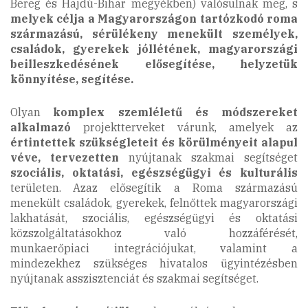
Bereg és Hajdú-Bihar megyékben) valósulnak meg, s
melyek célja a Magyarországon tartózkodó roma
származású, sérülékeny menekült személyek,
családok, gyerekek jóllétének, magyarországi
beilleszkedésének elősegítése, helyzetük
könnyítése, segítése.
Olyan
komplex szemléletű és módszereket
alkalmazó
projektterveket várunk, amelyek az
értintettek szükségleteit és körülményeit alapul
véve, tervezetten
nyújtanak szakmai segítséget
szociális, oktatási, egészségügyi és kulturális
területen.
Azaz elősegítik a Roma származású
menekült családok, gyerekek, felnőttek magyarországi
lakhatását, szociális, egészségügyi és oktatási
közszolgáltatásokhoz való hozzáférését,
munkaerőpiaci integrációjukat, valamint a
mindezekhez szükséges hivatalos ügyintézésben
nyújtanak asszisztenciát és szakmai segítséget.