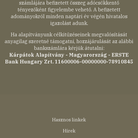
számlájára befizetett összeg adócsökkentő
tényezőként figyelembe vehető. A befizetett
adományokról minden naptári év végén hivatalos
igazolást adunk.
Ha alapítványunk célkitűzéseinek megvalósítását
anyagilag szeretné támogatni, hozzájárulását az alábbi
bankszámlára kérjük átutalni:
Kárpátok Alapítvány - Magyarország - ERSTE
Bank Hungary Zrt. 11600006-00000000-78910845
Lábléc
Hasznos linkek
menü
Hírek