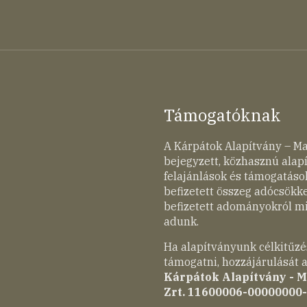
Támogatóknak
A Kárpátok Alapítvány – M
bejegyzett, közhasznú ala
felajánlások és támogatások
befizetett összeg adócsökk
befizetett adományokról mi
adunk.
Ha alapítványunk célkitűzé
támogatni, hozzájárulását a
Kárpátok Alapítvány - 
Zrt. 11600006-00000000