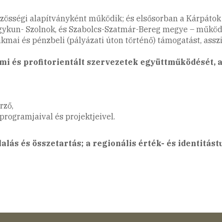
özösségi alapítványként működik; és elsősorban a Kárpátok
gykun- Szolnok, és Szabolcs-Szatmár-Bereg megye – működő
mai és pénzbeli (pályázati úton történő) támogatást, asszi
lami és profitorientált szervezetek együttműködését, 
rző,
programjaival és projektjeivel.
alás és összetartás; a regionális érték- és identitást