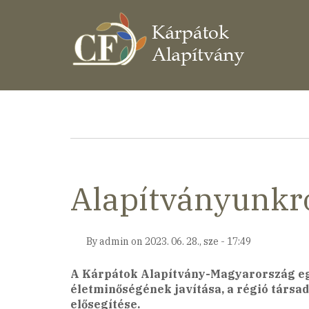
Ugrás
a
tartalomra
Morzsa
Alapítványunkr
By
admin
on
2023. 06. 28., sze - 17:49
A Kárpátok Alapítvány-Magyarország egy 
életminőségének javítása, a régió társad
elősegítése.