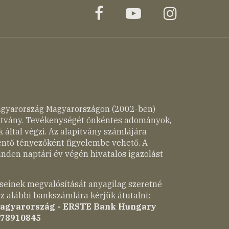
facebook
youtube
instagr
agyarország Magyarországon (2002-ben)
pítvány. Tevékenységét önkéntes adományok,
 által végzi. Az alapítvány számlájára
entő tényezőként figyelembe vehető. A
nden naptári év végén hivatalos igazolást
seinek megvalósítását anyagilag szeretné
z alábbi bankszámlára kérjük átutalni:
Magyarország - ERSTE Bank Hungary
-78910845