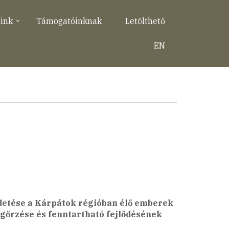
eink
Támogatóinknak
Letölthető
EN
ldetése a Kárpátok régióban élő emberek
egőrzése és fenntartható fejlődésének