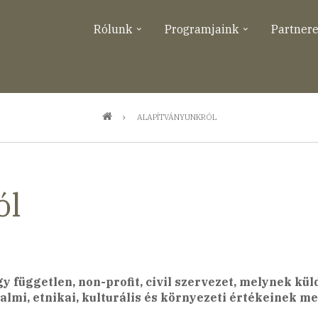
Rólunk
Programjaink
Partner
ALAPÍTVÁNYUNKRÓL
ól
független, non-profit, civil szervezet, melynek kü
almi, etnikai, kulturális és környezeti értékeinek m