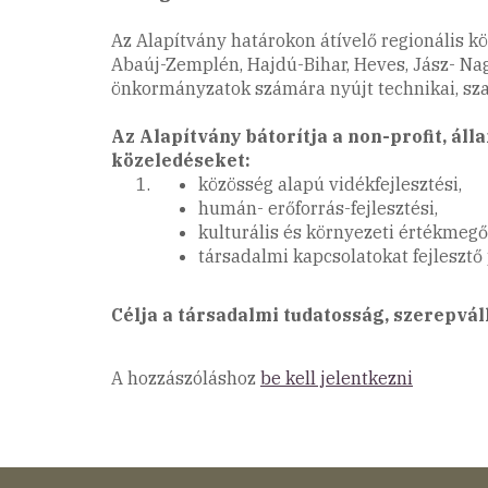
Az Alapítvány határokon átívelő regionális k
Abaúj-Zemplén, Hajdú-Bihar, Heves, Jász- Na
önkormányzatok számára nyújt technikai, szak
Az Alapítvány bátorítja a non-profit, ál
közeledéseket:
közösség alapú vidékfejlesztési,
humán- erőforrás-fejlesztési,
kulturális és környezeti értékmegő
társadalmi kapcsolatokat fejlesztő 
Célja a társadalmi tudatosság, szerepváll
A hozzászóláshoz
be kell jelentkezni