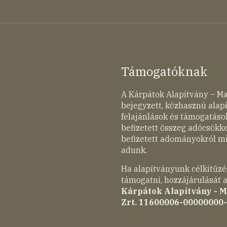
Támogatóknak
A Kárpátok Alapítvány – M
bejegyzett, közhasznú ala
felajánlások és támogatások
befizetett összeg adócsökk
befizetett adományokról mi
adunk.
Ha alapítványunk célkitűzé
támogatni, hozzájárulását a
Kárpátok Alapítvány - 
Zrt. 11600006-00000000