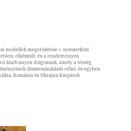
tási modellek megerősítése c. nemzetközi
etően, elkészült, és a rendezvényen
lvű kiadványon dolgozunk, amely a térség
redményeinek disszeminálását célzó, és egyben
lovákia, Románia és Ukrajna Kárpátok