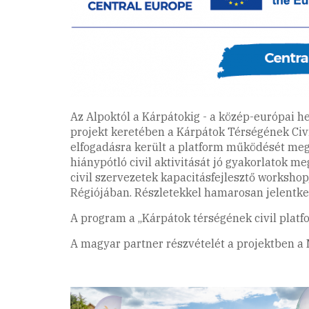
Az Alpoktól a Kárpátokig - a közép-európai he
projekt keretében a Kárpátok Térségének Civi
elfogadásra került a platform működését megú
hiánypótló civil aktivitását jó gyakorlatok 
civil szervezetek kapacitásfejlesztő worksho
Régiójában. Részletekkel hamarosan jelentke
A program a „Kárpátok térségének civil platf
A magyar partner részvételét a projektben a 