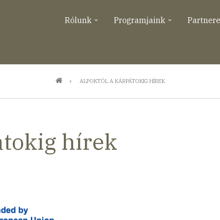
Rólunk
Programjaink
Partner
ALPOKTÓL A KÁRPÁTOKIG HÍREK
átokig hírek