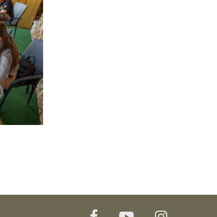
facebook
youtube
instagr