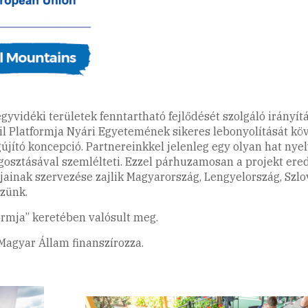
gyvidéki területek fenntartható fejlődését szolgáló irányí
l Platformja Nyári Egyetemének sikeres lebonyolítását köv
jító koncepció. Partnereinkkel jelenleg egy olyan hat nye
megosztásával szemlélteti. Ezzel párhuzamosan a projekt e
pjainak szervezése zajlik Magyarország, Lengyelország, Sz
zünk.
ormja” keretében valósult meg.
Magyar Állam finanszírozza.