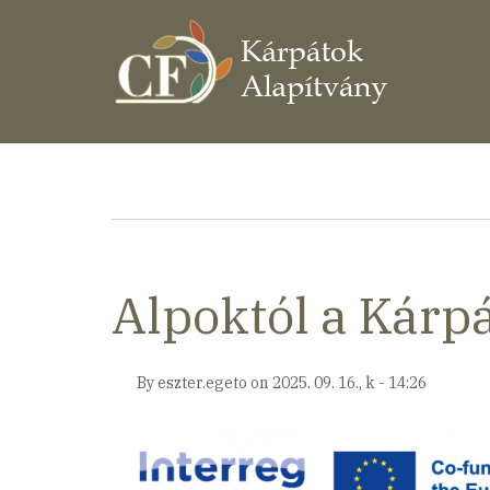
Ugrás
a
tartalomra
Morzsa
Alpoktól a Kárp
By
eszter.egeto
on
2025. 09. 16., k - 14:26