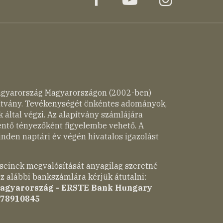
agyarország Magyarországon (2002-ben)
pítvány. Tevékenységét önkéntes adományok,
 által végzi. Az alapítvány számlájára
entő tényezőként figyelembe vehető. A
nden naptári év végén hivatalos igazolást
seinek megvalósítását anyagilag szeretné
z alábbi bankszámlára kérjük átutalni:
Magyarország - ERSTE Bank Hungary
-78910845