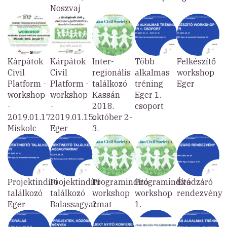
Noszvaj
Kárpátok
Kárpátok
Inter-
Több
Felkészítő
Civil
Civil
regionális
alkalmas
workshop
Platform -
Platform -
találkozó
tréning
Eger
workshop
workshop
Kassán –
Eger 1.
-
-
2018.
csoport
2019.01.17.
2019.01.15.
október 2-
Miskolc
Eger
3.
Projektindító
Projektindító
Programindító
Programindító
Évadzáró
találkozó
találkozó
workshop
workshop
rendezvény
Eger
Balassagyarmat
2.
1.