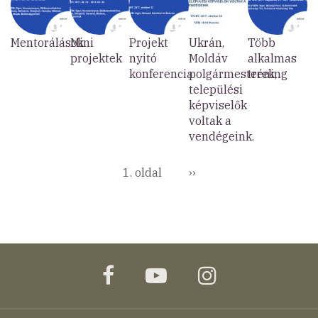
Mentorálások
Mini
Projekt
Ukrán,
Több
projektek
nyitó
Moldáv
alkalmas
konferencia
polgármesterek,
tréning
települési
képviselők
voltak a
vendégeink.
Oldalszámozás
1. oldal
Következő
››
oldal
facebook
youtube
instagram