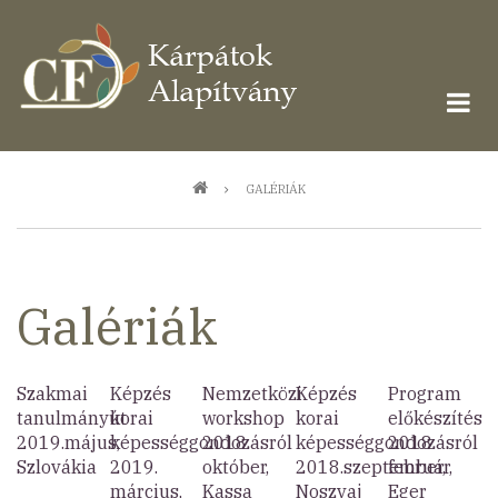
Ugrás
a
tartalomra
Morzsa
GALÉRIÁK
Galériák
Szakmai
Képzés
Nemzetközi
Képzés
Program
tanulmányút
korai
workshop
korai
előkészítés
2019.május,
képességgondozásról
2018.
képességgondozásról
2018.
Szlovákia
2019.
október,
2018.szeptember,
február,
március,
Kassa
Noszvaj
Eger