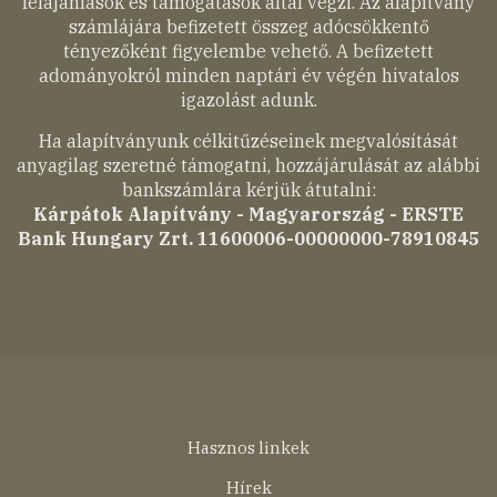
felajánlások és támogatások által végzi. Az alapítvány
számlájára befizetett összeg adócsökkentő
tényezőként figyelembe vehető. A befizetett
adományokról minden naptári év végén hivatalos
igazolást adunk.
Ha alapítványunk célkitűzéseinek megvalósítását
anyagilag szeretné támogatni, hozzájárulását az alábbi
bankszámlára kérjük átutalni:
Kárpátok Alapítvány - Magyarország - ERSTE
Bank Hungary Zrt. 11600006-00000000-78910845
Lábléc
Hasznos linkek
menü
Hírek