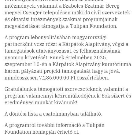
intézmények, valamint a Szabolcs-Szatmár-Bereg
megyei Csenger településen működő civil szervezetek
és oktatási intézmények szakmai programjainak
megvalósítását támogatja a Tulipán Foundation.
A program lebonyolításában magyarországi
partnerként vesz részt a Kárpátok Alapítvány, végzi a
támogatások utalványozását, és felhasználásának
nyomon követését. Ennek értelmében 2025.
szeptember 10-én a Kárpátok Alapítvány kuratóriuma
három pályázati projekt támogatását hagyta jóvá,
mindösszesen 7,286,000.00 Ft összértékben.
Gratulálunk a támogatott szervezeteknek, valamint a
program valamennyi közreműködőjének! Sok sikert és
eredményes munkát kívánunk!
A döntési lista a csatolmányban található.
A programról további információ a Tulipán
Foundation honlapján érhető el.