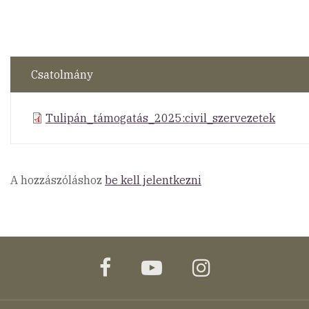
Csatolmány
Tulipán_támogatás_2025:civil_szervezetek
A hozzászóláshoz
be kell jelentkezni
facebook
youtube
instagram