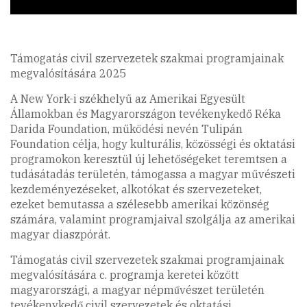
Támogatás civil szervezetek szakmai programjainak
megvalósítására 2025
A New York-i székhelyű az Amerikai Egyesült
Államokban és Magyarországon tevékenykedő Réka
Darida Foundation, működési nevén Tulipán
Foundation célja, hogy kulturális, közösségi és oktatási
programokon keresztül új lehetőségeket teremtsen a
tudásátadás területén, támogassa a magyar művészeti
kezdeményezéseket, alkotókat és szervezeteket,
ezeket bemutassa a szélesebb amerikai közönség
számára, valamint programjaival szolgálja az amerikai
magyar diaszpórát.
Támogatás civil szervezetek szakmai programjainak
megvalósítására c. programja keretei között
magyarországi, a magyar népművészet területén
tevékenykedő civil szervezetek és oktatási