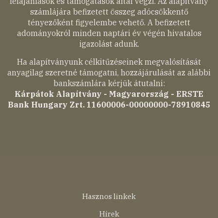
felajánlások és támogatások által végzi. Az alapítvány
számlájára befizetett összeg adócsökkentő
tényezőként figyelembe vehető. A befizetett
adományokról minden naptári év végén hivatalos
igazolást adunk.
Ha alapítványunk célkitűzéseinek megvalósítását
anyagilag szeretné támogatni, hozzájárulását az alábbi
bankszámlára kérjük átutalni:
Kárpátok Alapítvány - Magyarország - ERSTE
Bank Hungary Zrt. 11600006-00000000-78910845
Lábléc
Hasznos linkek
menü
Hírek