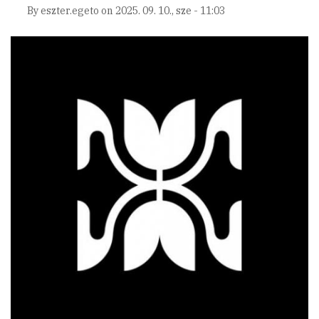
By
eszter.egeto
on
2025. 09. 10., sze - 11:03