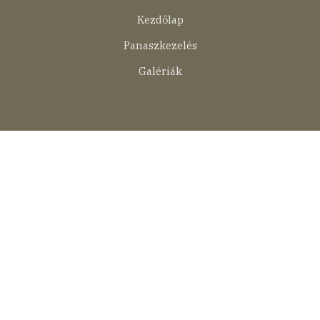
Kezdőlap
Panaszkezelés
Galériák