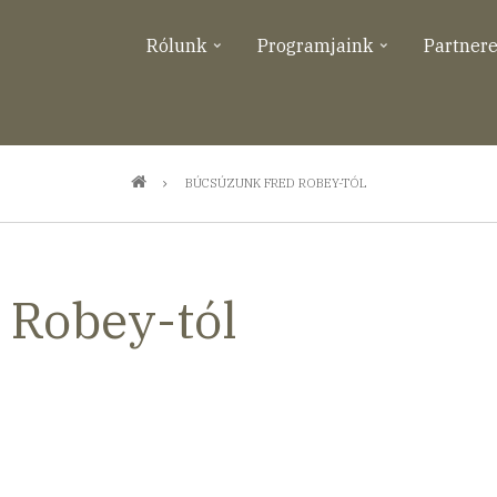
Rólunk
Programjaink
Partner
BÚCSÚZUNK FRED ROBEY-TÓL
 Robey-tól