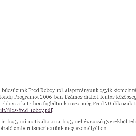
el búcsúzunk Fred Robey-tól, alapítványunk egyik kiemelt 
töndíj Programot 2006-ban. Számos diákot, fontos közösség
 ebben a kötetben foglaltunk össze még Fred 70-dik szüle
lt/files/fred_robey.pdf
.
 is, hogy mi motiválta arra, hogy nehéz sorsú gyerekből t
inspiráló embert ismerhettünk meg személyében.