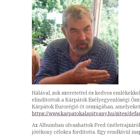
Hálával, sok szeretettel és kedves emlékekk
elindítottuk a Kárpátok Esélyegyenlőségi Ösz
Kárpátok Eurorégió öt országában, amelyeket
https://www.karpatokalapitvany.hu/sites/defau
Az Albumban olvashattok Fred önéletrajzáról
jótékony célokra fordította. Egy rendkívül 