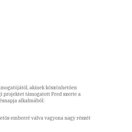
támogatójától, akinek köszönhetően
i projektet támogatott Fred szerte a
tésnapja alkalmából:
ehetős emberré válva vagyona nagy részét