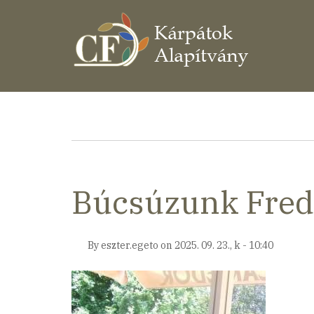
Ugrás
a
tartalomra
Morzsa
Búcsúzunk Fred
By
eszter.egeto
on
2025. 09. 23., k - 10:40