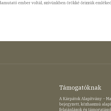
ldamutató ember voltál, szívünkben örökké őrizzük emléked
Támogatóknak
A Kárpátok Alapítvány – M
bejegyzett, közhasznú ala
felajánlások és támogatások