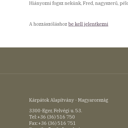
Hiányozni fogsz nekünk, Fred, nagyszerű, pé
A hozzászóláshoz
be kell jelentkezni
Kárpátok Alapítvány - Magyarország
3300-Eger, Felvégi u. 53.
Tel:+36 (36) 516 750
Fax:+36 (36) 516 751