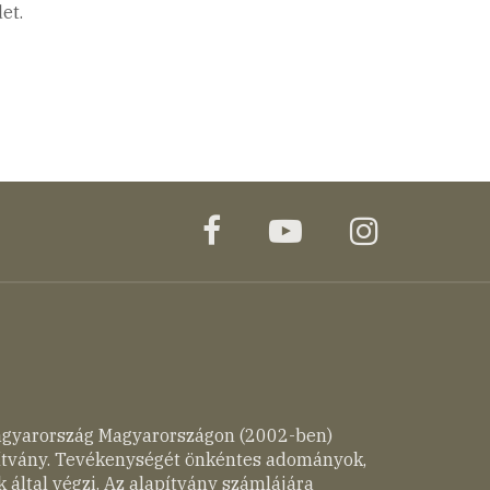
et.
facebook
youtube
instagr
agyarország Magyarországon (2002-ben)
pítvány. Tevékenységét önkéntes adományok,
 által végzi. Az alapítvány számlájára