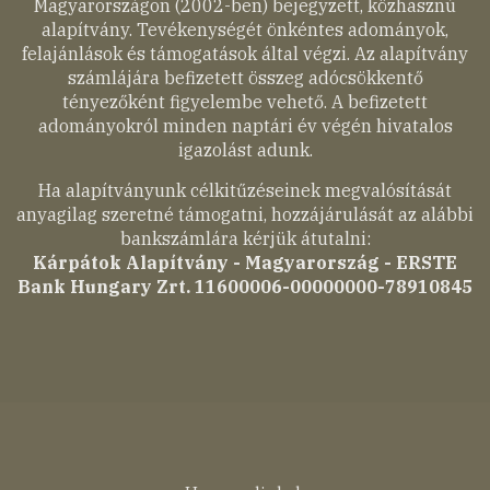
Magyarországon (2002-ben) bejegyzett, közhasznú
alapítvány. Tevékenységét önkéntes adományok,
felajánlások és támogatások által végzi. Az alapítvány
számlájára befizetett összeg adócsökkentő
tényezőként figyelembe vehető. A befizetett
adományokról minden naptári év végén hivatalos
igazolást adunk.
Ha alapítványunk célkitűzéseinek megvalósítását
anyagilag szeretné támogatni, hozzájárulását az alábbi
bankszámlára kérjük átutalni:
Kárpátok Alapítvány - Magyarország - ERSTE
Bank Hungary Zrt. 11600006-00000000-78910845