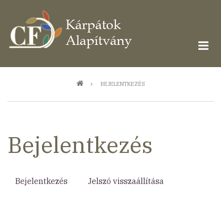
Ugrás
a
tartalomra
Morzsa
BEJELENTKEZÉS
Bejelentkezés
Bejelentkezés
(aktív
Jelszó visszaállítása
Elsődleges
fül)
fülek