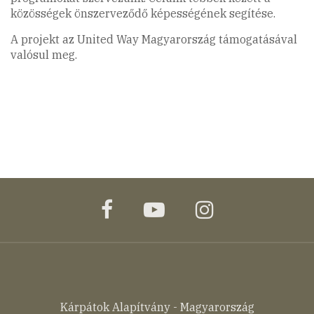
közösségek önszerveződő képességének segítése.
A projekt az United Way Magyarország támogatásával
valósul meg.
facebook
youtube
instagram
Kárpátok Alapítvány - Magyarország