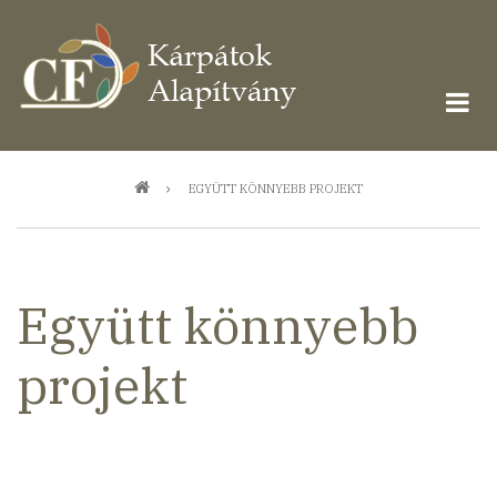
Ugrás
a
tartalomra
Morzsa
EGYÜTT KÖNNYEBB PROJEKT
Együtt könnyebb
projekt