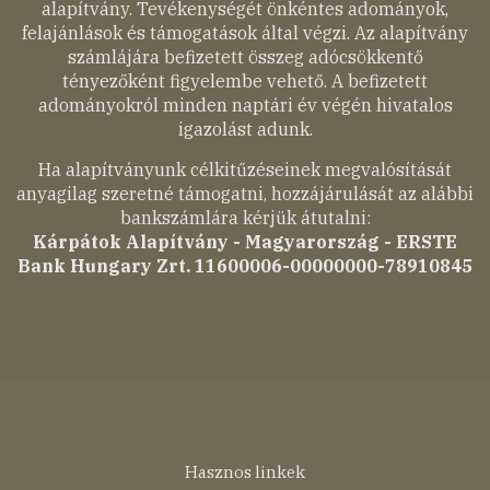
alapítvány. Tevékenységét önkéntes adományok,
felajánlások és támogatások által végzi. Az alapítvány
számlájára befizetett összeg adócsökkentő
tényezőként figyelembe vehető. A befizetett
adományokról minden naptári év végén hivatalos
igazolást adunk.
Ha alapítványunk célkitűzéseinek megvalósítását
anyagilag szeretné támogatni, hozzájárulását az alábbi
bankszámlára kérjük átutalni:
Kárpátok Alapítvány - Magyarország - ERSTE
Bank Hungary Zrt. 11600006-00000000-78910845
Lábléc
Hasznos linkek