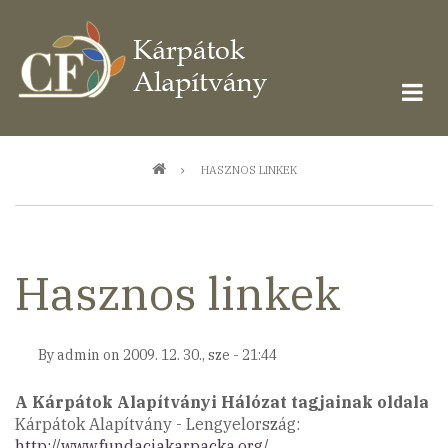
Ugrás
a
tartalomra
Morzsa
HASZNOS LINKEK
Hasznos linkek
By
admin
on
2009. 12. 30., sze - 21:44
A Kárpátok Alapítványi Hálózat tagjainak oldala
Kárpátok Alapítvány - Lengyelország:
http://www.fundacjakarpacka.org/