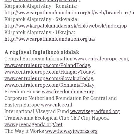
Kárpátok Alapítvány - Románia:
http://www.carpathianfoundation.org/cf/web/branch_ro/i
Kárpátok Alapítvány - Szlovákia:
http://www.karpatskanadacia.sk/cfsk/web/sk/index.jsp
Kárpátok Alapítvány - Ukrajna:
http://www.carpathianfoundation.org.ua/
A régióval foglalkozó oldalak
Central European Information
www.centraleurope.com
,
www.centraleurope.com/PolandToday
,
www.centraleurope.com/HungaryToday
,
www.centraleurope.com/SlovakiaToday
,
www.centraleurope.com/RomaniaToday
Freedom House
www.freedomhouse.org
Corporate Netherland Foundation for Central and
Eastern Europe
www.cnfcee.nl
International Visegrad Fund
www.visegradfund.org
Transilvania Ecological Club CET Cluj-Napoca
www.greenagenda.org/cet
The Way it Works
www.thewayitworks.org