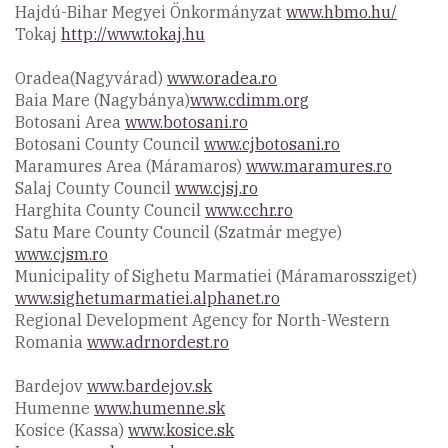
Hajdú-Bihar Megyei Önkormányzat
www.hbmo.hu/
Tokaj
http://www.tokaj.hu
Oradea(Nagyvárad)
www.oradea.ro
Baia Mare (Nagybánya)
www.cdimm.org
Botosani Area
www.botosani.ro
Botosani County Council
www.cjbotosani.ro
Maramures Area (Máramaros)
www.maramures.ro
Salaj County Council
www.cjsj.ro
Harghita County Council
www.cchr.ro
Satu Mare County Council (Szatmár megye)
www.cjsm.ro
Municipality of Sighetu Marmatiei (Máramarossziget)
www.sighetumarmatiei.alphanet.ro
Regional Development Agency for North-Western
Romania
www.adrnordest.ro
Bardejov
www.bardejov.sk
Humenne
www.humenne.sk
Kosice (Kassa)
www.kosice.sk