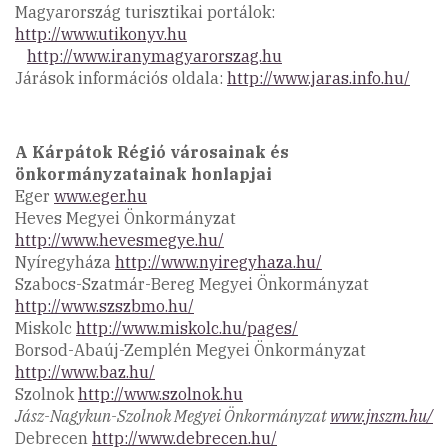
Magyarország turisztikai portálok:
http://www.utikonyv.hu
http://www.iranymagyarorszag.hu
Járások információs oldala:
http://www.jaras.info.hu/
A Kárpátok Régió városainak és
önkormányzatainak honlapjai
Eger
www.eger.hu
Heves Megyei Önkormányzat
http://www.hevesmegye.hu/
Nyíregyháza
http://www.nyiregyhaza.hu/
Szabocs-Szatmár-Bereg Megyei Önkormányzat
http://www.szszbmo.hu/
Miskolc
http://www.miskolc.hu/pages/
Borsod-Abaúj-Zemplén Megyei Önkormányzat
http://www.baz.hu/
Szolnok
http://www.szolnok.hu
Jász-Nagykun-Szolnok Megyei Önkormányzat
www.jnszm.hu/
Debrecen
http://www.debrecen.hu/