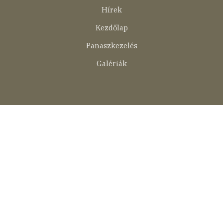
menü
Hírek
Kezdőlap
Panaszkezelés
Galériák