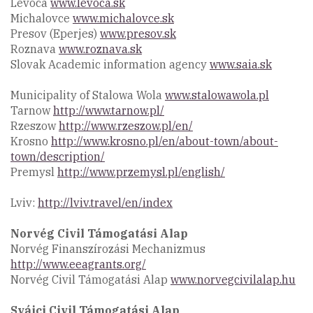
Levoca
www.levoca.sk
Michalovce
www.michalovce.sk
Presov (Eperjes)
www.presov.sk
Roznava
www.roznava.sk
Slovak Academic information agency
www.saia.sk
Municipality of Stalowa Wola
www.stalowawola.pl
Tarnow
http://www.tarnow.pl/
Rzeszow
http://www.rzeszow.pl/en/
Krosno
http://www.krosno.pl/en/about-town/about-
town/description/
Premysl
http://www.przemysl.pl/english/
Lviv:
http://lviv.travel/en/index
Norvég Civil Támogatási Alap
Norvég Finanszírozási Mechanizmus
http://www.eeagrants.org/
Norvég Civil Támogatási Alap
www.norvegcivilalap.hu
Svájci Civil Támogatási Alap