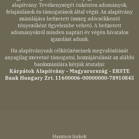
alapítvány. Tevékenységét önkéntes adományok,
felajánlások és támogatások által végzi. Az alapítvány
számlájára befizetett összeg adócsökkentő
tényezőként figyelembe vehető. A befizetett
adományokról minden naptári év végén hivatalos
igazolást adunk.
Ha alapítványunk célkitűzéseinek megvalósítását
anyagilag szeretné támogatni, hozzájárulását az alábbi
bankszámlára kérjük átutalni:
Kárpátok Alapítvány - Magyarország - ERSTE
Bank Hungary Zrt. 11600006-00000000-78910845
Lábléc
Hasznos linkek