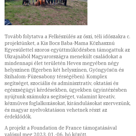
Tovább folytatva a Felkészülés az őszi, téli időszakra c.
projektünket, a Kis Bocs Baba-Mama Közhasznú
Egyesülettel szoros együttműködésben támogattuk az
Ukrajnából Magyarországra menekült családokat a
mindennapi élet területén Heves megyében négy
helyszínen (Egerben két helyszínen, Gyöngyösön és
Szihalom-Füzesabony térségében). Komplex
segítséget, szociális és adminisztratív, oktatási és
egészségügyi kérdésekben, ügyekben ügyintézésben
nyújtunk számukra segítséget, valamint kreatív,
kézműves foglalkozásokat, kirándulásokat szervezünk,
és magyar nyelvoktatáson vehetnek részt az
érdeklődők.
A projekt a Foundation de France támogatásával
valósul meg 2023. 01.-06. hó között.