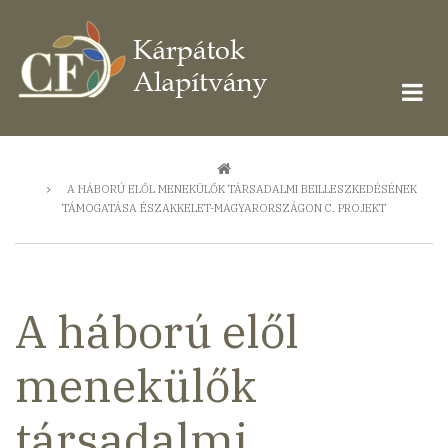
Ugrás
a
tartalomra
Morzsa
A HÁBORÚ ELŐL MENEKÜLŐK TÁRSADALMI BEILLESZKEDÉSÉNEK
TÁMOGATÁSA ÉSZAKKELET-MAGYARORSZÁGON C. PROJEKT
A háború elől
menekülők
társadalmi