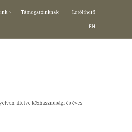
eink
Támogatóinknak
Letölthető
EN
elven, illetve közhasznúsági és éves