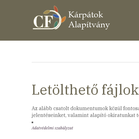
Ugrás
a
tartalomra
Morzsa
Letölthető fájlok
Az alább csatolt dokumentumok közül fontosa
jelentéseinket, valamint alapító okiratunkat 
Adatvédelmi szabályzat