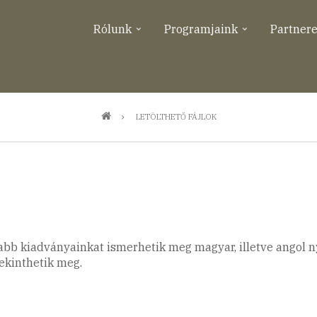
Rólunk
Programjaink
Partner
LETÖLTHETŐ FÁJLOK
bb kiadványainkat ismerhetik meg magyar, illetve angol ny
tekinthetik meg.