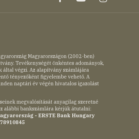
agyarország Magyarországon (2002-ben)
pítvány. Tevékenységét önkéntes adományok,
 által végzi. Az alapítvány számlájára
entő tényezőként figyelembe vehető. A
nden naptári év végén hivatalos igazolást
seinek megvalósítását anyagilag szeretné
z alábbi bankszámlára kérjük átutalni:
Magyarország - ERSTE Bank Hungary
-78910845