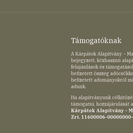
Támogatóknak
A Kárpátok Alapítvány – M
bejegyzett, közhasznú ala
felajánlások és támogatások
befizetett összeg adócsökk
befizetett adományokról mi
adunk.
Ha alapítványunk célkitűzé
támogatni, hozzájárulását a
Kárpátok Alapítvány - 
Zrt. 11600006-00000000