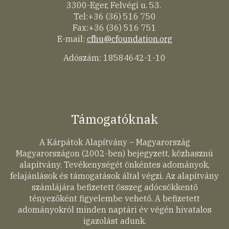
3300-Eger, Felvégi u. 53.
Tel:+36 (36) 516 750
Fax:+36 (36) 516 751
E-mail:
cfhu@cfoundation.org
Adószám: 18584642-1-10
Támogatóknak
A Kárpátok Alapítvány – Magyarország
Magyarországon (2002-ben) bejegyzett, közhasznú
alapítvány. Tevékenységét önkéntes adományok,
felajánlások és támogatások által végzi. Az alapítvány
számlájára befizetett összeg adócsökkentő
tényezőként figyelembe vehető. A befizetett
adományokról minden naptári év végén hivatalos
igazolást adunk.