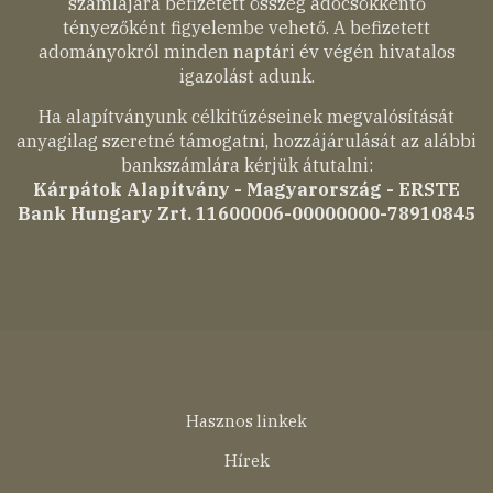
számlájára befizetett összeg adócsökkentő
tényezőként figyelembe vehető. A befizetett
adományokról minden naptári év végén hivatalos
igazolást adunk.
Ha alapítványunk célkitűzéseinek megvalósítását
anyagilag szeretné támogatni, hozzájárulását az alábbi
bankszámlára kérjük átutalni:
Kárpátok Alapítvány - Magyarország - ERSTE
Bank Hungary Zrt. 11600006-00000000-78910845
Lábléc
Hasznos linkek
menü
Hírek