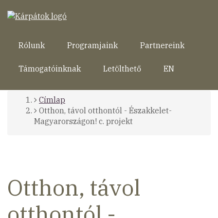
Ugrás
a
tartalomra
Rólunk
Programjaink
Partnereink
Támogatóinknak
Letölthető
EN
Címlap
Morzsa
Otthon, távol otthontól - Északkelet-
Magyarországon! c. projekt
Otthon, távol
otthontól -