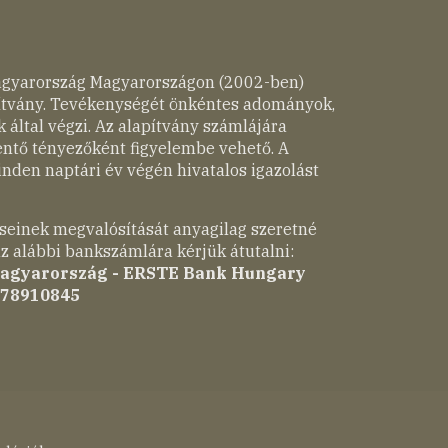
agyarország Magyarországon (2002-ben)
pítvány. Tevékenységét önkéntes adományok,
 által végzi. Az alapítvány számlájára
entő tényezőként figyelembe vehető. A
nden naptári év végén hivatalos igazolást
seinek megvalósítását anyagilag szeretné
z alábbi bankszámlára kérjük átutalni:
Magyarország - ERSTE Bank Hungary
-78910845