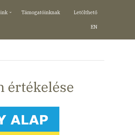
eink
Támogatóinknak
Letölthető
EN
 értékelése