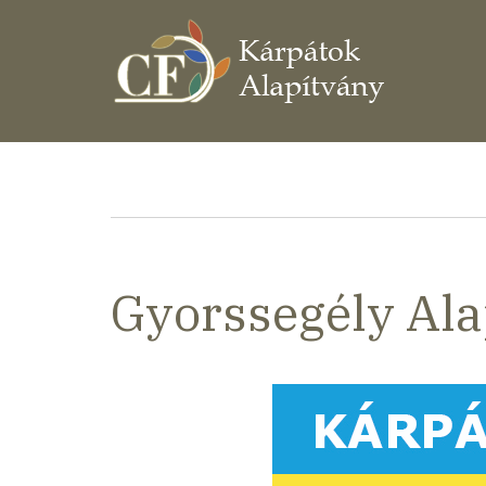
Ugrás
a
tartalomra
Morzsa
Gyorssegély Ala