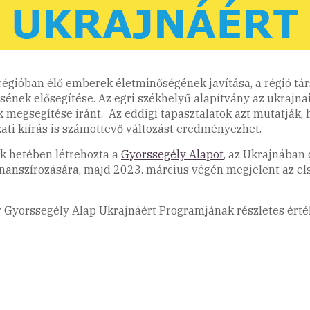
égióban élő emberek életminőségének javítása, a régió társa
sének elősegítése. Az egri székhelyű alapítvány az ukrajna
k megsegítése iránt. Az eddigi tapasztalatok azt mutatják,
ati kiírás is számottevő változást eredményezhet.
k hetében létrehozta a
Gyorssegély Alapot
, az Ukrajnában 
nanszírozására, majd 2023. március végén megjelent az első
Gyorssegély Alap Ukrajnáért Programjának részletes értéke