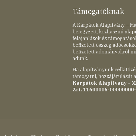
Támogatóknak
A Kárpátok Alapítvány – M
bejegyzett, közhasznú ala
felajánlások és támogatások
befizetett összeg adócsökk
befizetett adományokról mi
adunk.
Ha alapítványunk célkitűzé
támogatni, hozzájárulását a
Kárpátok Alapítvány - 
Zrt. 11600006-00000000