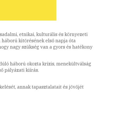
dalmi, etnikai, kulturális és környezeti
i háború kitörésének első napja óta
 hogy nagy szükség van a gyors és hatékony
dúló háború okozta krízis, menekültválság
 pályázati kiírás.
lését, annak tapasztalatait és jövőjét