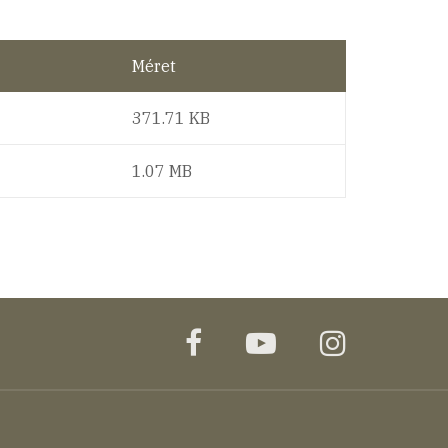
Méret
371.71 KB
1.07 MB
facebook
youtube
instagr