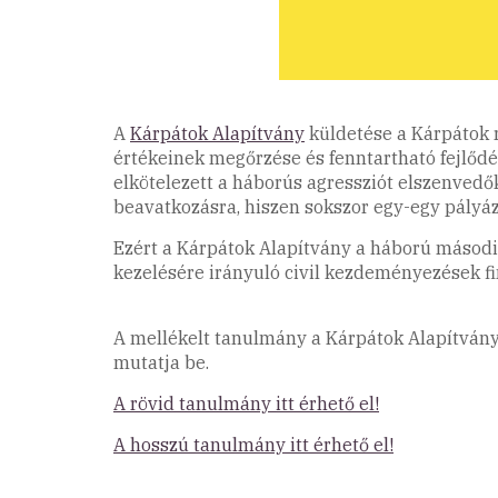
A
Kárpátok Alapítvány
küldetése a Kárpátok r
értékeinek megőrzése és fenntartható fejlődé
elkötelezett a háborús agressziót elszenvedő
beavatkozásra, hiszen sokszor egy-egy pályáz
Ezért a Kárpátok Alapítvány a háború másodi
kezelésére irányuló civil kezdeményezések fi
A mellékelt tanulmány a Kárpátok Alapítvány 
mutatja be.
A rövid tanulmány itt érhető el!
A hosszú tanulmány itt érhető el!