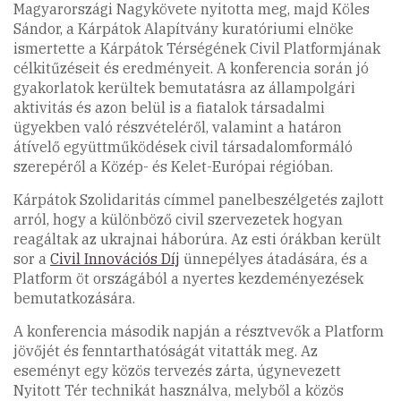
Magyarországi Nagykövete nyitotta meg, majd Köles
Sándor, a Kárpátok Alapítvány kuratóriumi elnöke
ismertette a Kárpátok Térségének Civil Platformjának
célkitűzéseit és eredményeit. A konferencia során jó
gyakorlatok kerültek bemutatásra az állampolgári
aktivitás és azon belül is a fiatalok társadalmi
ügyekben való részvételéről, valamint a határon
átívelő együttműködések civil társadalomformáló
szerepéről a Közép- és Kelet-Európai régióban.
Kárpátok Szolidaritás címmel panelbeszélgetés zajlott
arról, hogy a különböző civil szervezetek hogyan
reagáltak az ukrajnai háborúra. Az esti órákban került
sor a
Civil Innovációs Díj
ünnepélyes átadására, és a
Platform öt országából a nyertes kezdeményezések
bemutatkozására.
A konferencia második napján a résztvevők a Platform
jövőjét és fenntarthatóságát vitatták meg. Az
eseményt egy közös tervezés zárta, úgynevezett
Nyitott Tér technikát használva, melyből a közös