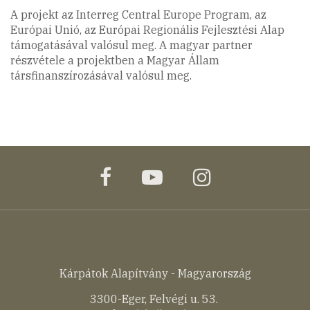
A projekt az Interreg Central Europe Program, az
Európai Unió, az Európai Regionális Fejlesztési Alap
támogatásával valósul meg. A magyar partner
részvétele a projektben a Magyar Állam
társfinanszírozásával valósul meg.
facebook
youtube
instagram
Kárpátok Alapítvány - Magyarország
3300-Eger, Felvégi u. 53.