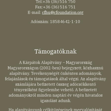
Tel:+36 (36) 516 750
Fax:+36 (36) 516 751
E-mail:
cfhu@cfoundation.org
Adószám: 18584642-1-10
Támogatóknak
A Kárpátok Alapítvány – Magyarország
Magyarországon (2002-ben) bejegyzett, közhasznú
alapítvány. Tevékenységét önkéntes adományok,
felajánlások és támogatások által végzi. Az alapítvány
számlájára befizetett összeg adócsökkentő
tényezőként figyelembe vehető. A befizetett
adományokról minden naptári év végén hivatalos
igazolást adunk.
Ha alapítványunk célkitűzéseinek megvalósítását