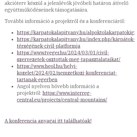
akcióterv készül a jelenlévők jövőbeli határon átívelő
együttműködéseinek támogatására.
További információ a projektről és a konferenciáról:
https://karpatokalapitvany.hu/alpoktolakarpatokig
;
https://karpatokalapitvany.hu/index.php/kárpátok-
térségének-civil-platformja
https://www.tveger.hu/2024/03/01/civil-
szervezetek-osztottak-meg-tapasztalataikat/
https://www.heol.hu/helyi-
kozelet/2024/02/nemzetkozi-konferenciat-
tartanak-egerben
Angol nyelven bővebb információ a
projektről:
https://www.interreg-
central.eu/projects/central-mountains/
A konferencia anyagai itt találhatóak!