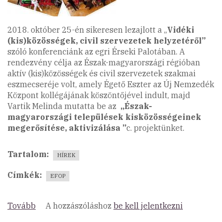
2018. október 25-én sikeresen lezajlott a „
Vidéki
(kis)közösségek, civil szervezetek helyzetéről”
szóló konferenciánk az egri Érseki Palotában. A
rendezvény célja az Észak-magyarországi régióban
aktív (kis)közösségek és civil szervezetek szakmai
eszmecseréje volt, amely Égető Eszter az Új Nemzedék
Központ kollégájának köszöntőjével indult, majd
Vartik Melinda mutatta be az
„Észak-
magyarországi települések kisközösségeinek
megerősítése, aktivizálása ”
c. projektünket.
Tartalom
HÍREK
Címkék
EFOP
Tovább
(Sikeresen
A hozzászóláshoz
be kell jelentkezni
lezajlott