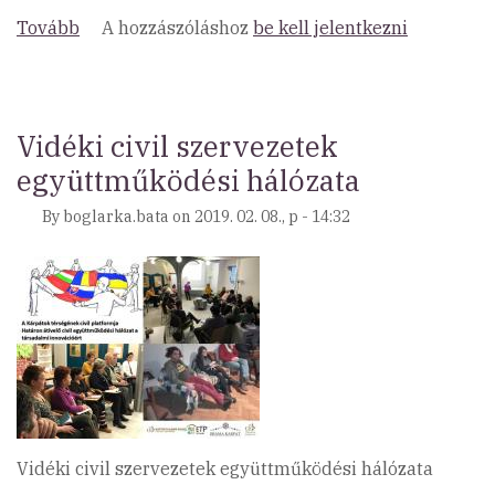
Tovább
(We
A hozzászóláshoz
be kell jelentkezni
are
hiring
a
Program
Vidéki civil szervezetek
Coordinator!)
együttműködési hálózata
By
boglarka.bata
on
2019. 02. 08., p - 14:32
Vidéki civil szervezetek együttműködési hálózata