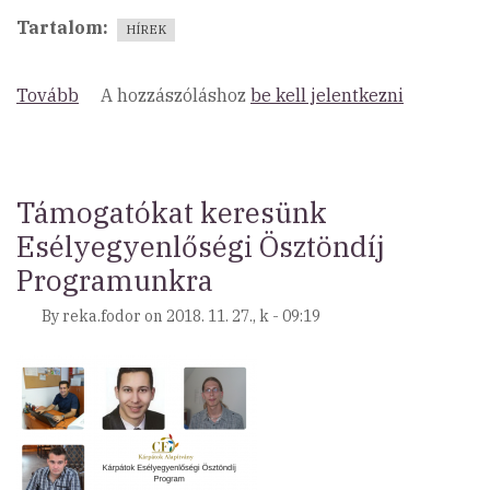
Tartalom
HÍREK
Tovább
(„Ajándékozz
A hozzászóláshoz
be kell jelentkezni
másképp”)
Támogatókat keresünk
Esélyegyenlőségi Ösztöndíj
Programunkra
By
reka.fodor
on
2018. 11. 27., k - 09:19