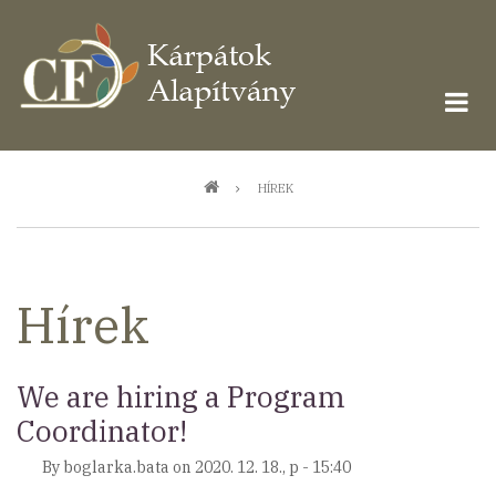
Ugrás
a
tartalomra
Morzsa
HÍREK
Hírek
We are hiring a Program
Coordinator!
By
boglarka.bata
on
2020. 12. 18., p - 15:40