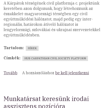
A Kárpátok térségének civil platformja c. projektünk
keretében azon dolgozunk, hogy létrehozzunk az
északkelet-magyarországi térségben egy civil
együttműködési hálózatot, majd pedig egy inter-
regionális, határokon átívelő hálózatot is
lengyelországi, szlovákiai és ukrajnai szervezetekkel
együttműködésben.
Tartalom
HÍREK
Címkék
HUB CARPATHIAN CIVIL SOCIETY PLATFORM
Tovább
(Vidéki
A hozzászóláshoz
be kell jelentkezni
civil
szervezetek
együttműködési
hálózata)
Munkatársat keresünk irodai
asszisztens pozícióra