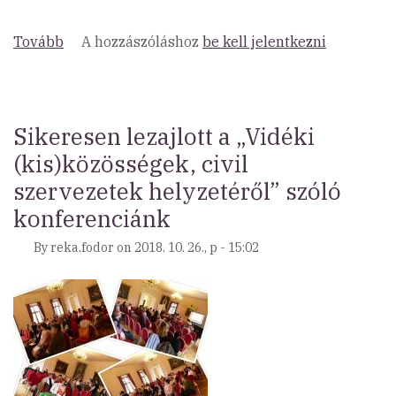
Tovább
(Támogatókat
A hozzászóláshoz
be kell jelentkezni
keresünk
Esélyegyenlőségi
Ösztöndíj
Programunkra)
Sikeresen lezajlott a „Vidéki
(kis)közösségek, civil
szervezetek helyzetéről” szóló
konferenciánk
By
reka.fodor
on
2018. 10. 26., p - 15:02