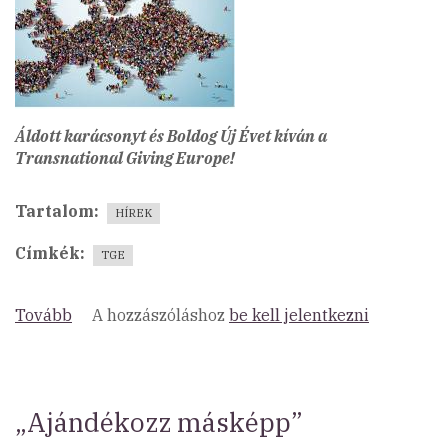
Áldott karácsonyt és Boldog Új Évet kíván a
Transnational Giving Europe!
Tartalom
HÍREK
Címkék
TGE
Tovább
(Megjelent
A hozzászóláshoz
be kell jelentkezni
a
Transnational
Giving
Europe
„Ajándékozz másképp”
Decemberi