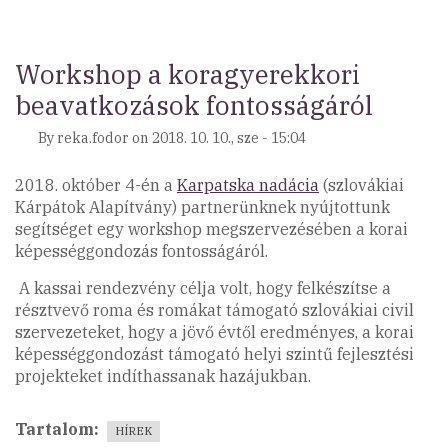
a
„Vidéki
(kis)közösségek,
Workshop a koragyerekkori
civil
beavatkozások fontosságáról
szervezetek
helyzetéről”
By
reka.fodor
on
2018. 10. 10., sze - 15:04
szóló
konferenciánk)
2018. október 4-én a
Karpatska nadácia
(szlovákiai
Kárpátok Alapítvány) partnerünknek nyújtottunk
segítséget egy workshop megszervezésében a korai
képességgondozás fontosságáról.
A kassai rendezvény célja volt, hogy felkészítse a
résztvevő roma és romákat támogató szlovákiai civil
szervezeteket, hogy a jövő évtől eredményes, a korai
képességgondozást támogató helyi szintű fejlesztési
projekteket indíthassanak hazájukban.
Tartalom
HÍREK