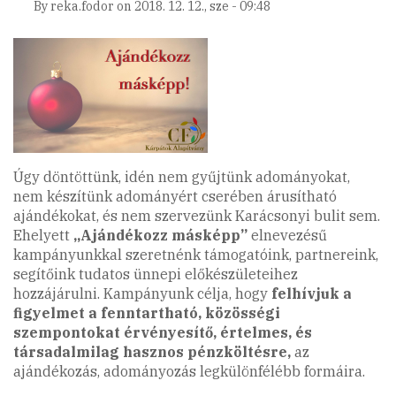
By
reka.fodor
on
2018. 12. 12., sze - 09:48
hírlevele)
Úgy döntöttünk, idén nem gyűjtünk adományokat,
nem készítünk adományért cserében árusítható
ajándékokat, és nem szervezünk Karácsonyi bulit sem.
Ehelyett
„Ajándékozz másképp”
elnevezésű
kampányunkkal szeretnénk támogatóink, partnereink,
segítőink tudatos ünnepi előkészületeihez
hozzájárulni. Kampányunk célja, hogy
felhívjuk a
figyelmet a fenntartható, közösségi
szempontokat érvényesítő,
értelmes, és
társadalmilag hasznos pénzköltésre,
az
ajándékozás, adományozás legkülönfélébb formáira.