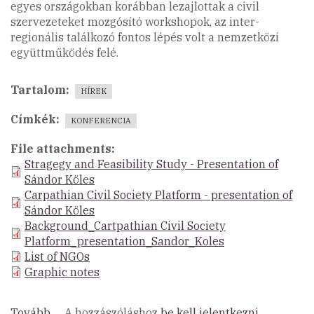
egyes országokban korábban lezajlottak a civil
szervezeteket mozgósító workshopok, az inter-
regionális találkozó fontos lépés volt a nemzetközi
együttműködés felé.
Tartalom
HÍREK
Címkék
KONFERENCIA
File attachments
Stragegy and Feasibility Study - Presentation of
Sándor Köles
Carpathian Civil Society Platform - presentation of
Sándor Köles
Background_Cartpathian Civil Society
Platform_presentation_Sandor_Koles
List of NGOs
Graphic notes
Tovább
(Inter-
A hozzászóláshoz
be kell jelentkezni