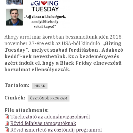
Ahogy arról már korábban beszámoltunk idén 2018.
november 27-ére esik az USA-ból kiinduló
„Giving
Tuesday”,
melyet szabad fordításban „Adakozó
kedd!”-nek nevezhetünk. Ez a kezdeményezés
azért indult el, hogy a Black Friday elnevezésű
borzalmat ellensúlyozzák.
Tartalom
HÍREK
Címkék
ÖSZTÖNDÍJ PROGRAM
File attachments
Tájékoztató az adományigazolásról
Rövid felhívás támogatóknak
Rövid ismertető az ösztöndíj programról