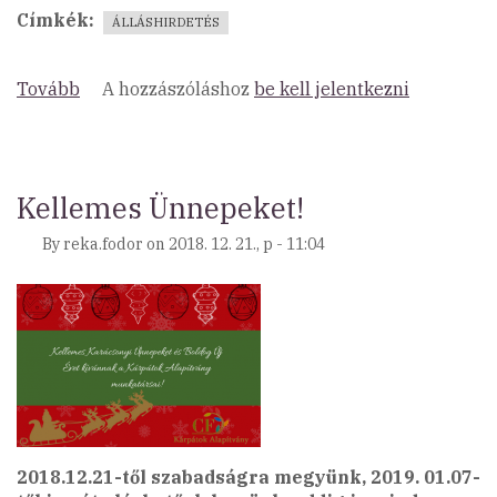
Címkék
ÁLLÁSHIRDETÉS
Tovább
(Munkatársat
A hozzászóláshoz
be kell jelentkezni
keresünk
irodai
asszisztens
pozícióra)
Kellemes Ünnepeket!
By
reka.fodor
on
2018. 12. 21., p - 11:04
2018.12.21-től szabadságra megyünk, 2019. 01.07-