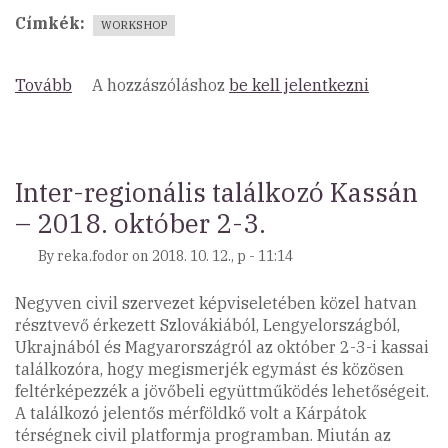
Címkék
WORKSHOP
Tovább
(Workshop
A hozzászóláshoz
be kell jelentkezni
a
koragyerekkori
beavatkozások
fontosságáról
Inter-regionális találkozó Kassán
)
– 2018. október 2-3.
By
reka.fodor
on
2018. 10. 12., p - 11:14
Negyven civil szervezet képviseletében közel hatvan
résztvevő érkezett Szlovákiából, Lengyelországból,
Ukrajnából és Magyarországról az október 2-3-i kassai
találkozóra, hogy megismerjék egymást és közösen
feltérképezzék a jövőbeli együttműködés lehetőségeit.
A találkozó jelentős mérföldkő volt a Kárpátok
térségnek civil platformja programban. Miután az