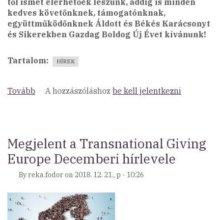
től ismét elérhetőek leszünk, addig is minden
kedves követőnknek, támogatónknak,
együttműködőnknek Áldott és Békés Karácsonyt
és Sikerekben Gazdag Boldog Új Évet kívánunk!
Tartalom
HÍREK
Tovább
(Kellemes
A hozzászóláshoz
be kell jelentkezni
Ünnepeket!)
Megjelent a Transnational Giving
Europe Decemberi hírlevele
By
reka.fodor
on
2018. 12. 21., p - 10:26