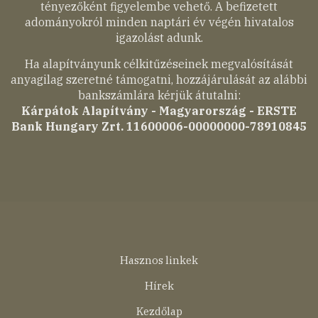
tényezőként figyelembe vehető. A befizetett
adományokról minden naptári év végén hivatalos
igazolást adunk.
Ha alapítványunk célkitűzéseinek megvalósítását
anyagilag szeretné támogatni, hozzájárulását az alábbi
bankszámlára kérjük átutalni:
Kárpátok Alapítvány - Magyarország - ERSTE
Bank Hungary Zrt. 11600006-00000000-78910845
Lábléc
Hasznos linkek
menü
Hírek
Kezdőlap