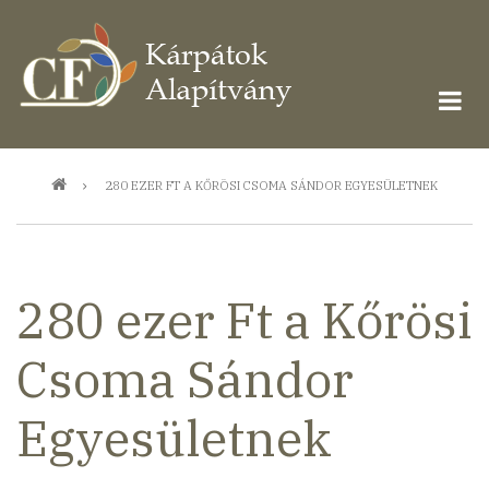
Ugrás
a
tartalomra
Morzsa
280 EZER FT A KŐRÖSI CSOMA SÁNDOR EGYESÜLETNEK
280 ezer Ft a Kőrösi
Csoma Sándor
Egyesületnek