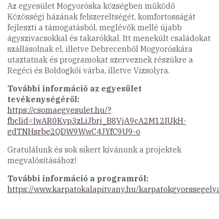
Az egyesület Mogyoróska községben működő
Közösségi házának felszereltségét, komfortosságát
fejleszti a támogatásból, meglévők mellé újabb
ágyszivacsokkal és takarókkal. Itt menekült családokat
szállásolnak el, illetve Debrecenből Mogyoróskára
utaztatnak és programokat szerveznek részükre a
Regéci és Boldogkői várba, illetve Vizsolyra.
További információ az egyesület
tevékenységéről:
https://csomaegyesulet.hu/?
fbclid=IwAR0Kvp3zLiJbrj_B8VjA9cA2M12IUkH-
gdTNHsrbe2QDW9WwC4JYfC9U9-o
Gratulálunk és sok sikert kívánunk a projektek
megvalósításához!
További információ a programról:
https://www.karpatokalapitvany.hu/karpatokgyorssegely