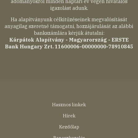
adományokról minden naptári év végén hivatalos
igazolást adunk.
Ha alapítványunk célkitűzéseinek megvalósítását
anyagilag szeretné támogatni, hozzájárulását az alábbi
bankszámlára kérjük átutalni:
Kárpátok Alapítvány - Magyarország - ERSTE
Bank Hungary Zrt. 11600006-00000000-78910845
Lábléc
Hasznos linkek
menü
Hírek
Kezdőlap
Panaszkezelés