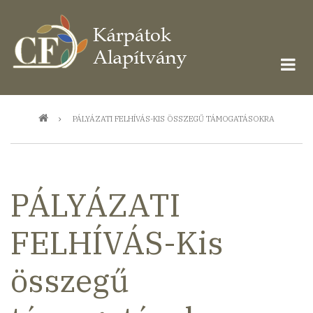
Ugrás
a
tartalomra
Morzsa
PÁLYÁZATI FELHÍVÁS-KIS ÖSSZEGŰ TÁMOGATÁSOKRA
PÁLYÁZATI
FELHÍVÁS-Kis
összegű