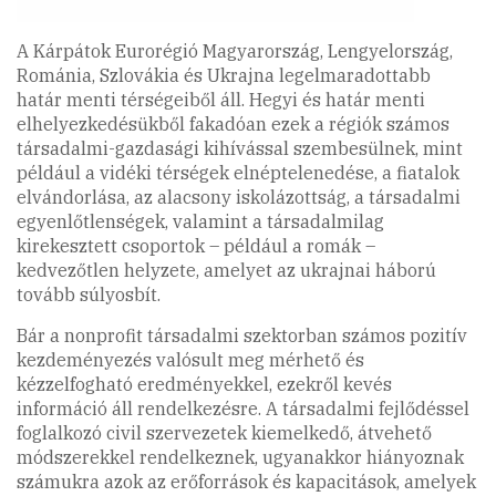
A Kárpátok Eurorégió Magyarország, Lengyelország,
Románia, Szlovákia és Ukrajna legelmaradottabb
határ menti térségeiből áll. Hegyi és határ menti
elhelyezkedésükből fakadóan ezek a régiók számos
társadalmi-gazdasági kihívással szembesülnek, mint
például a vidéki térségek elnéptelenedése, a fiatalok
elvándorlása, az alacsony iskolázottság, a társadalmi
egyenlőtlenségek, valamint a társadalmilag
kirekesztett csoportok – például a romák –
kedvezőtlen helyzete, amelyet az ukrajnai háború
tovább súlyosbít.
Bár a nonprofit társadalmi szektorban számos pozitív
kezdeményezés valósult meg mérhető és
kézzelfogható eredményekkel, ezekről kevés
információ áll rendelkezésre. A társadalmi fejlődéssel
foglalkozó civil szervezetek kiemelkedő, átvehető
módszerekkel rendelkeznek, ugyanakkor hiányoznak
számukra azok az erőforrások és kapacitások, amelyek