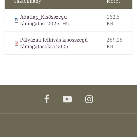
Csatolmány
Méret
Adatlap_Kisösszegű
132.5
támogatás_2025_HU
KB
Pályázati felhívás kisösszegű
269.15
támogatásokra 2025
KB
facebook
youtube
instagram