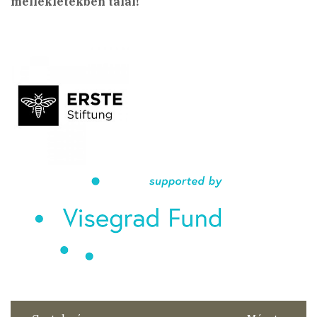
mellékletekben talál!