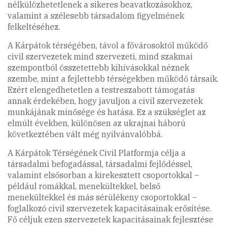
nélkülözhetetlenek a sikeres beavatkozásokhoz,
valamint a szélesebb társadalom figyelmének
felkeltéséhez.
A Kárpátok térségében, távol a fővárosoktól működő
civil szervezetek mind szervezeti, mind szakmai
szempontból összetettebb kihívásokkal néznek
szembe, mint a fejlettebb térségekben működő társaik.
Ezért elengedhetetlen a testreszabott támogatás
annak érdekében, hogy javuljon a civil szervezetek
munkájának minősége és hatása. Ez a szükséglet az
elmúlt években, különösen az ukrajnai háború
következtében vált még nyilvánvalóbbá.
A Kárpátok Térségének Civil Platformja célja a
társadalmi befogadással, társadalmi fejlődéssel,
valamint elsősorban a kirekesztett csoportokkal –
például romákkal, menekültekkel, belső
menekültekkel és más sérülékeny csoportokkal –
foglalkozó civil szervezetek kapacitásainak erősítése.
Fő céljuk ezen szervezetek kapacitásainak fejlesztése