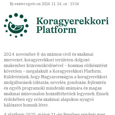
By
eszter.egeto
on
2024. 11. 14., cs - 13:16
2024. november 8-án számos civil és szakmai
szervezet, koragyerekkori területen dolgozó
szakember közreműködésével – hosszas előkészítést
követően – megalakult a Koragyerekkori Platform.
Küldetésünk, hogy Magyarországon a koragyerekkori
szolgáltatások (oktatás, nevelés, gondozás, fejlesztés
és egyéb programok) mindenki számára és magas
szakmai színvonalon hozzáférhetőek legyenek. Ennek
érdekében egy erős szakmai alapokon nyugvó
hálózatot hozunk létre.
A platform 2025. május 21-én Egerben rendezi meg