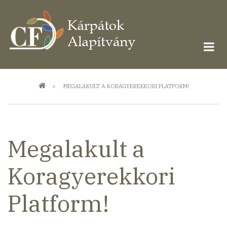
Ugrás
a
tartalomra
Morzsa
MEGALAKULT A KORAGYEREKKORI PLATFORM!
Megalakult a
Koragyerekkori
Platform!