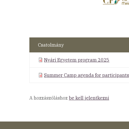
Csatolmány
Nyári Egyetem program 2025
Summer Camp agenda for participant
A hozzászóláshoz
be kell jelentkezni