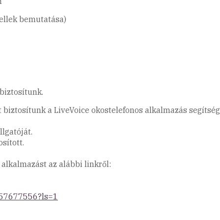
n
dellek bemutatása)
biztosítunk.
biztosítunk a LiveVoice okostelefonos alkalmazás segítség
lgatóját.
sított.
 alkalmazást az alábbi linkről:
1457677556?ls=1