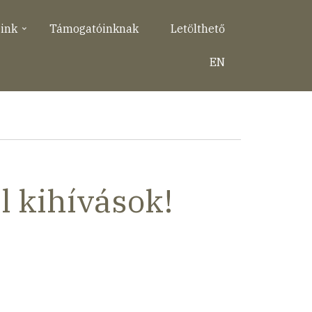
eink
Támogatóinknak
Letölthető
EN
l kihívások!