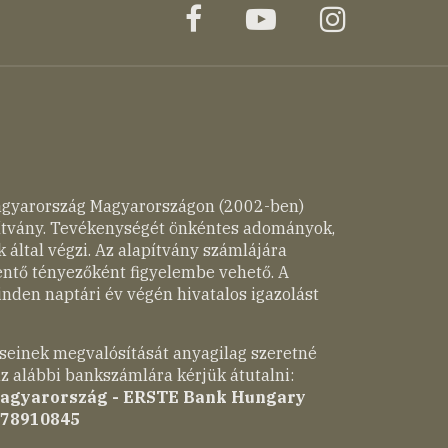
facebook
youtube
instagr
agyarország Magyarországon (2002-ben)
pítvány. Tevékenységét önkéntes adományok,
 által végzi. Az alapítvány számlájára
entő tényezőként figyelembe vehető. A
nden naptári év végén hivatalos igazolást
seinek megvalósítását anyagilag szeretné
z alábbi bankszámlára kérjük átutalni:
Magyarország - ERSTE Bank Hungary
-78910845