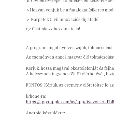
🔹 Civilek szerepe a döntések előkészítésébe
🔹Hogyan vonjuk be a fiatalokat (sikeres mo
🔹 Kárpátok Civil Innovációs díj átadó
👉 Csatlakozz hozzánk te is!
A program angol nyelven zajlik, tolmácsolást 
Az eseményen angol-magyar élő tolmácsolást 
Kérjük, hozza magával okostelefonját és fejhal
A helyszínen ingyenes Wi-Fi elérhetőség bizto
FONTOS: Kérjük, az esemény előtt töltse le az
iPhone-ra:
https://apps.apple.com/us/app/livevoice/id
Android készülékre: