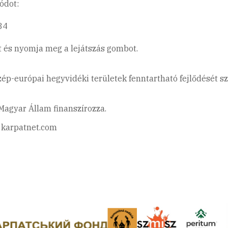
kódot:
84
t és nyomja meg a lejátszás gombot.
zép-európai hegyvidéki területek fenntartható fejlődését s
Magyar Állam finanszírozza.
| karpatnet.com