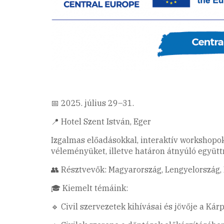
📅 2025. július 29–31.
📍 Hotel Szent István, Eger
Izgalmas előadásokkal, interaktív workshopok
véleményüket, illetve határon átnyúló együt
👥 Résztvevők: Magyarország, Lengyelország, 
🎓 Kiemelt témáink:
🔹 Civil szervezetek kihívásai és jövője a Ká