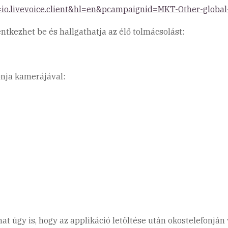
id=io.livevoice.client&hl=en&pcampaignid=MKT-Other-globa
entkezhet be és hallgathatja az élő tolmácsolást:
onja kamerájával:
úgy is, hogy az applikáció letöltése után okostelefonján 