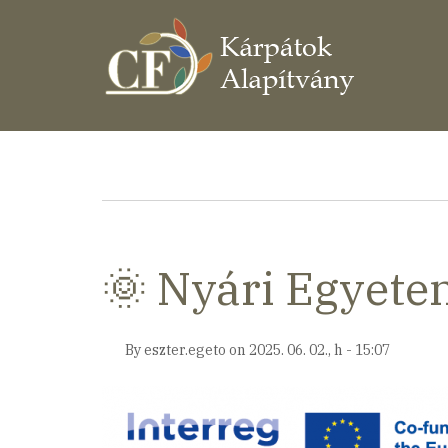
Ugrás
a
tartalomra
Morzsa
🌞 Nyári Egyete
By
eszter.egeto
on
2025. 06. 02., h - 15:07