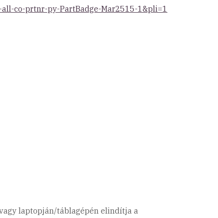
l-all-co-prtnr-py-PartBadge-Mar2515-1&pli=1
vagy laptopján/táblagépén elindítja a