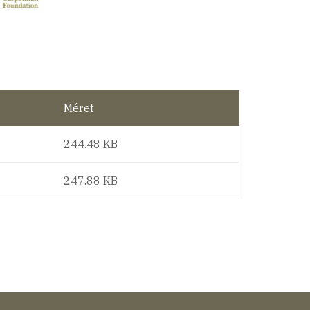
Méret
244.48 KB
247.88 KB