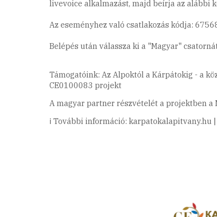
livevoice alkalmazást, majd beírja az alábbi 
Az eseményhez való csatlakozás kódja: 6756
Belépés után válassza ki a "Magyar" csatorná
Támogatóink: Az Alpoktól a Kárpátokig - a kö
CE0100083 projekt
A magyar partner részvételét a projektben a 
ℹ️ További információ: karpatokalapitvany.hu 