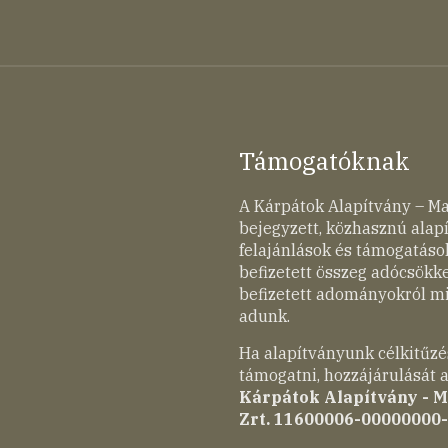
Támogatóknak
A Kárpátok Alapítvány – M
bejegyzett, közhasznú ala
felajánlások és támogatások
befizetett összeg adócsökk
befizetett adományokról mi
adunk.
Ha alapítványunk célkitűzé
támogatni, hozzájárulását a
Kárpátok Alapítvány - 
Zrt. 11600006-00000000