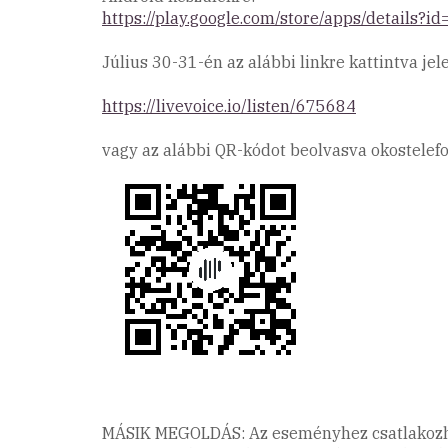
https://play.google.com/store/apps/details?
Július 30-31-én az alábbi linkre kattintva jel
https://livevoice.io/listen/675684
vagy az alábbi QR-kódot beolvasva okostelef
MÁSIK MEGOLDÁS: Az eseményhez csatlakozhat 