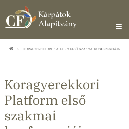
Ugrás
a
tartalomra
Morzsa
KORAGYEREKKORI PLATFORM ELSŐ SZAKMAI KONFERENCIÁJA
Koragyerekkori
Platform első
szakmai