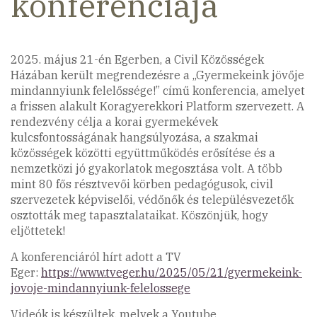
konferenciája
2025. május 21-én Egerben, a Civil Közösségek
Házában került megrendezésre a „Gyermekeink jövője
mindannyiunk felelőssége!” című konferencia, amelyet
a frissen alakult Koragyerekkori Platform szervezett. A
rendezvény célja a korai gyermekévek
kulcsfontosságának hangsúlyozása, a szakmai
közösségek közötti együttműködés erősítése és a
nemzetközi jó gyakorlatok megosztása volt. A több
mint 80 fős résztvevői körben pedagógusok, civil
szervezetek képviselői, védőnők és településvezetők
osztották meg tapasztalataikat. Köszönjük, hogy
eljöttetek!
A konferenciáról hírt adott a TV
Eger:
https://www.tveger.hu/2025/05/21/gyermekeink-
jovoje-mindannyiunk-felelossege
Videók is készültek, melyek a Youtube