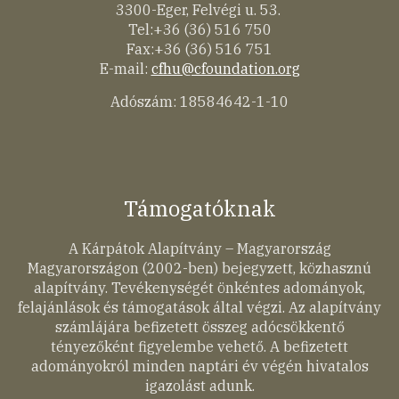
3300-Eger, Felvégi u. 53.
Tel:+36 (36) 516 750
Fax:+36 (36) 516 751
E-mail:
cfhu@cfoundation.org
Adószám: 18584642-1-10
Támogatóknak
A Kárpátok Alapítvány – Magyarország
Magyarországon (2002-ben) bejegyzett, közhasznú
alapítvány. Tevékenységét önkéntes adományok,
felajánlások és támogatások által végzi. Az alapítvány
számlájára befizetett összeg adócsökkentő
tényezőként figyelembe vehető. A befizetett
adományokról minden naptári év végén hivatalos
igazolást adunk.