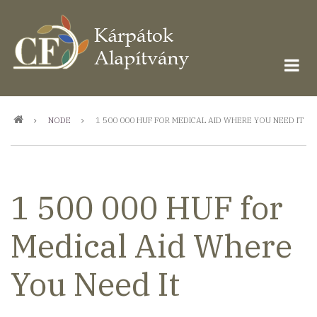
Ugrás
a
tartalomra
Morzsa
NODE
1 500 000 HUF FOR MEDICAL AID WHERE YOU NEED IT
1 500 000 HUF for
Medical Aid Where
You Need It