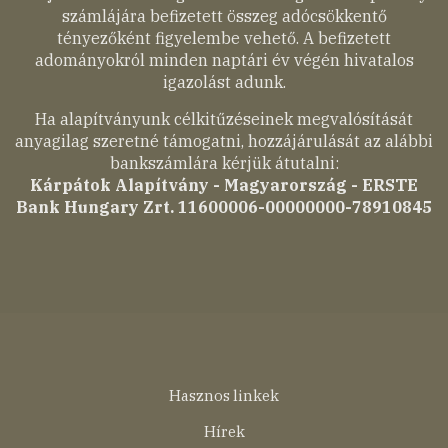
számlájára befizetett összeg adócsökkentő
tényezőként figyelembe vehető. A befizetett
adományokról minden naptári év végén hivatalos
igazolást adunk.
Ha alapítványunk célkitűzéseinek megvalósítását
anyagilag szeretné támogatni, hozzájárulását az alábbi
bankszámlára kérjük átutalni:
Kárpátok Alapítvány - Magyarország - ERSTE
Bank Hungary Zrt. 11600006-00000000-78910845
Lábléc
Hasznos linkek
menü
Hírek