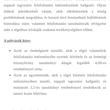
nappali tagozatos felsőoktatási intézményének hallgatói. Olyan
diákok jelentkezését várjuk, akik elkötelezettek a térség
problémáinak megoldása, és hosszú távú fenntartható fejlődésének
biztosítása iránt; valamint felsőoktatási tanulmányaik elvégzése
után a régióban kívánják szakmai tevékenységüket ellátni.
A pályázók köre:
Azok az érettségizett tanulók, akik a régió valamelyik
felsőoktatási intézményébe nyertek felvételt; és az érettségi
bizonyítvány tanulmányi átlagát legalább 4,00-es
eredménnyel zárta.
Azok az egyetemisták, akik a régió bármely felsőoktatási
intézményében tanuló, nappali tagozatos hallgatói; és
minimum 3,5-ös tanulmányi eredménnyel rendelkezik az
utolsó lezárt félévben.