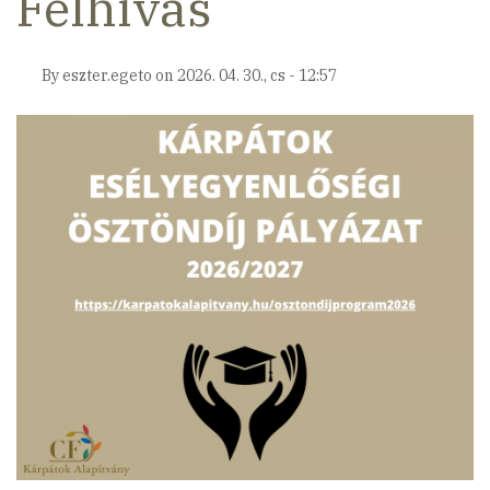
Felhívás
By
eszter.egeto
on
2026. 04. 30., cs - 12:57