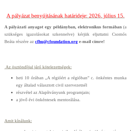
A pályázat benyújtásának határideje: 2026. július 15.
A pályázati anyagot egy példányban, elektronikus formában
(a
szükséges igazolásokat szkennelve) kérjük eljuttatni Csomós
Beáta részére az
cfhu@cfoundation.org
e-mail címre!
Az ösztöndíjjal járó kötelezettségek:
heti 10 órában „A régióért a régióban” c. önkéntes munka
egy általad választott civil szervezetnél
részvétel az Alapítványunk programjain;
a jövő évi önkéntesek mentorálása.
Amit kínálunk: