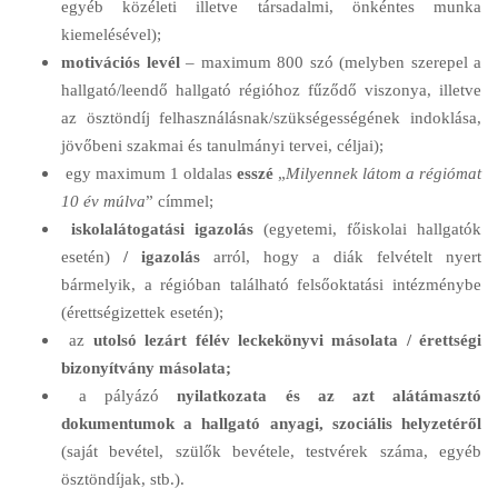
egyéb közéleti illetve társadalmi, önkéntes munka
kiemelésével);
motivációs levél
– maximum 800 szó (melyben szerepel a
hallgató/leendő hallgató régióhoz fűződő viszonya, illetve
az ösztöndíj felhasználásnak/szükségességének indoklása,
jövőbeni szakmai és tanulmányi tervei, céljai);
egy maximum 1 oldalas
esszé
„
Milyennek látom a régiómat
10 év múlva
” címmel;
iskolalátogatási igazolás
(egyetemi, főiskolai hallgatók
esetén)
/ igazolás
arról, hogy a diák felvételt nyert
bármelyik, a régióban található felsőoktatási intézménybe
(érettségizettek esetén);
az
utolsó lezárt félév leckekönyvi másolata / érettségi
bizonyítvány másolata;
a pályázó
nyilatkozata és az azt alátámasztó
dokumentumok a hallgató anyagi, szociális helyzetéről
(saját bevétel, szülők bevétele, testvérek száma, egyéb
ösztöndíjak, stb.).