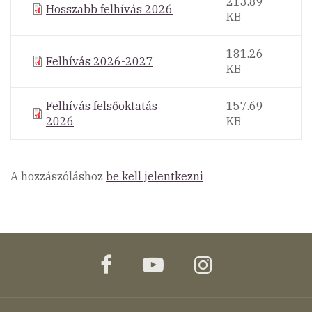
213.89
Hosszabb felhívás 2026
KB
181.26
Felhívás 2026-2027
KB
Felhívás felsőoktatás
157.69
2026
KB
A hozzászóláshoz
be kell jelentkezni
facebook
youtube
instagram