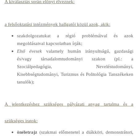
A kiválasztás során előnyt élveznek:
a felsőoktatási intézmények hallgatói közül azok, akik:
szakdolgozatukat a régió problémáival és azok
megoldásaival kapcsolatban írják;
Első évesek
valamely humán irányultságú, gazdasági
és/vagy társadalomtudományi szakon (pl.: a
Szociálpedagógia, Neveléstudományi,
Kisebbségtudományi, Turizmus és Politológia Tanszékeken
tanulók);
A jelentkezéshez szükséges pályázati anyag tartalma és a
szükséges iratok:
önéletrajz
(szakmai előmenetel a diákköri, demonstrátori,