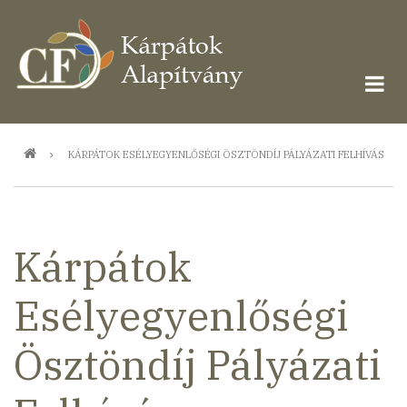
Ugrás
a
tartalomra
Morzsa
KÁRPÁTOK ESÉLYEGYENLŐSÉGI ÖSZTÖNDÍJ PÁLYÁZATI FELHÍVÁS
Kárpátok
Esélyegyenlőségi
Ösztöndíj Pályázati