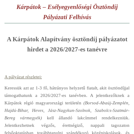
Kárpátok – Esélyegyenlőségi Ösztöndíj
Pályázati Felhívás
A Kárpátok Alapítvány ösztöndíj pályázatot
hirdet a 2026/2027-es tanévre
A pályázat részletei:
Keressük azt az 1-3 fő, hátrányos helyzetű fiatalt, akit ösztöndíjjal
támogathatunk a 2026/2027-es tanévben. A jelentkezőknek a
Kárpátok régió magyarországi területén
(Borsod-Abaúj-Zemplén,
Hajdú-Bihar, Heves, Jász-Nagykun-Szolnok, Szabolcs-Szatmár-
Bereg vármegyék)
kell állandó lakcímmel rendelkezniük.
Jelentkezhetnek végzős, érettségiző, nappali tagozaton
felsőoktatásban továbbtanulni szándékozó középiskolások, és