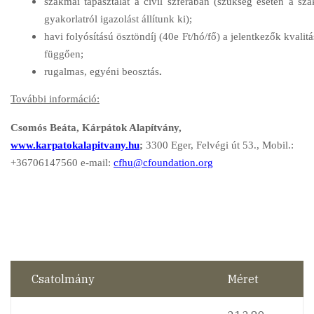
szakmai tapasztalat a civil szférában (szükség esetén a sz
gyakorlatról igazolást állítunk ki);
havi folyósítású ösztöndíj (40e Ft/hó/fő) a jelentkezők kvalitá
függően;
rugalmas, egyéni beosztás
.
További információ:
Csomós Beáta, Kárpátok Alapítvány,
www.karpatokalapitvany.hu
;
3300 Eger, Felvégi út 53., Mobil.:
+36706147560 e-mail:
cfhu@cfoundation.org
Csatolmány
Méret