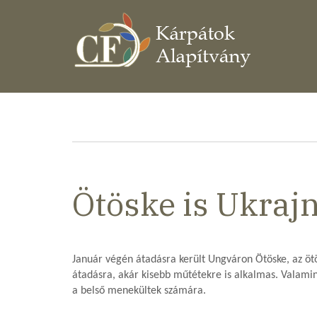
Ugrás
a
tartalomra
Morzsa
Ötöske is Ukraj
Január végén átadásra került Ungváron Ötöske, az ötö
átadásra, akár kisebb műtétekre is alkalmas. Valamint
a belső menekültek számára.