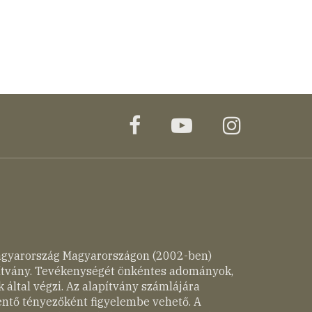
facebook
youtube
instagr
agyarország Magyarországon (2002-ben)
pítvány. Tevékenységét önkéntes adományok,
 által végzi. Az alapítvány számlájára
entő tényezőként figyelembe vehető. A