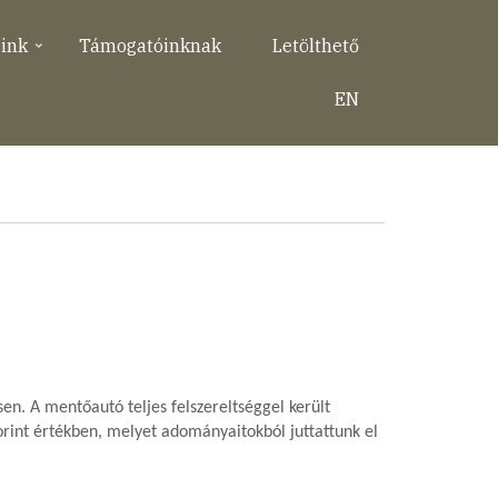
eink
Támogatóinknak
Letölthető
EN
en. A mentőautó teljes felszereltséggel került
forint értékben, melyet adományaitokból juttattunk el