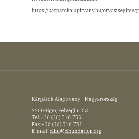
https://karpatokalapitvany.hu/orvosisegitse
Kárpátok Alapítvány - Magyarország
3300-Eger, Felvégi u. 53.
Tel:+36 (36) 516 750
Fax:+36 (36) 516 751
E-mail:
cfhu@cfoundation.org