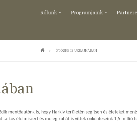
Rólunk
Programjaink
Partner
ÖTÖSKE IS UKRAJNÁBAN
nában
dik mentőautónk is, hogy Harkiv területén segítsen és életeket ments
 tartós élelmiszert és meleg ruhát is vittek önkénteseink 1,5 millió 