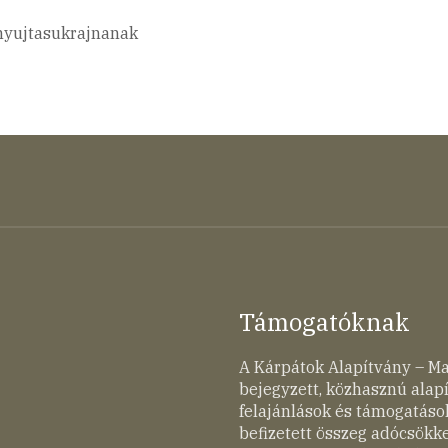
gnyujtasukrajnanak
Támogatóknak
A Kárpátok Alapítvány – M
bejegyzett, közhasznú ala
felajánlások és támogatások
befizetett összeg adócsökk