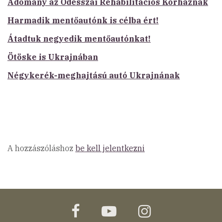
Adomány az Odesszai Rehabilitációs Kórháznak
Harmadik mentőautónk is célba ért!
Átadtuk negyedik mentőautónkat!
Ötöske is Ukrajnában
Négykerék-meghajtású autó Ukrajnának
A hozzászóláshoz
be kell jelentkezni
facebook
youtube
instagram