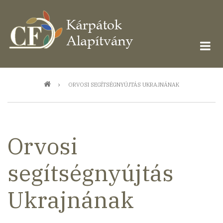
Ugrás
a
tartalomra
Morzsa
ORVOSI SEGÍTSÉGNYÚJTÁS UKRAJNÁNAK
Orvosi
segítségnyújtás
Ukrajnának