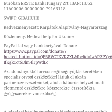
Euróban ERSTE Bank Hungary Zrt. IBAN: HU52
11600006 00000000 79163118
SWIFT: GIBAHUHB
Kedvezményezett: Kárpátok Alapítvány-Magyarország
Közlemény: Medical help for Ukraine
PayPal-lal vagy bankkártyával: Donate
https://www.paypal.com/donate/?
hosted_button_id=QB58VCTKVRZXL&fbclid=IwAR2PYy
IfKgkCct6Blm4lJpWdLc
Az adományokból orvosi segítségnyújtás keretében
speciális orvosi eszközökkel látjuk el ukrán
partnerszervezeteinket, ahol a háborús helyzet miatt
életmentő eszközökre, kötszerekre, érszorítókra,
gyógyszerekre van szükség.