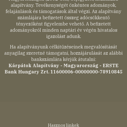
alapítvány. Tevékenységét önkéntes adományok,
felajánlások és támogatások által végzi. Az alapítvány
számlájára befizetett összeg adócsökkentő
tényezőként figyelembe vehető. A befizetett
adományokról minden naptári év végén hivatalos
igazolást adunk.
Ha alapítványunk célkitűzéseinek megvalósítását
anyagilag szeretné támogatni, hozzájárulását az alábbi
bankszámlára kérjük átutalni:
Kárpátok Alapítvány - Magyarország - ERSTE
Bank Hungary Zrt. 11600006-00000000-78910845
Lábléc
Hasznos linkek