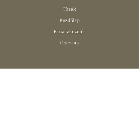
menü
Hírek
Kezdőlap
Panaszkezelés
Galériák