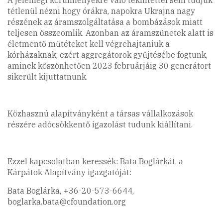
A jelenlegi körülményekre való tekintettel sem tudjuk
tétlenül nézni hogy órákra, napokra Ukrajna nagy
részének az áramszolgáltatása a bombázások miatt
teljesen összeomlik. Azonban az áramszünetek alatt is
életmentő műtéteket kell végrehajtaniuk a
kórházaknak, ezért aggregátorok gyűjtésébe fogtunk,
aminek köszönhetően 2023 februárjáig 30 generátort
sikerült kijuttatnunk.
Közhasznú alapítványként a társas vállalkozások
részére adócsökkentő igazolást tudunk kiállítani.
Ezzel kapcsolatban keressék: Bata Boglárkát, a
Kárpátok Alapítvány igazgatóját:
Bata Boglárka, +36-20-573-6644,
boglarka.bata@cfoundation.org