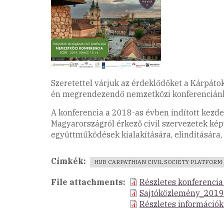
Szeretettel várjuk az érdeklődőket a Kárpáto
én megrendezendő nemzetközi konferenciánk
A konferencia a 2018-as évben indított kezd
Magyarországról érkező civil szervezetek ké
együttműködések kialakítására, elindítására, 
Címkék
HUB CARPATHIAN CIVIL SOCIETY PLATFORM
File attachments
Részletes konferenci
Sajtóközlemény_201
Részletes információk