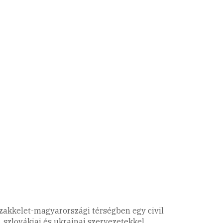
szakkelet-magyarországi térségben egy civil
, szlovákiai és ukrajnai szervezetekkel