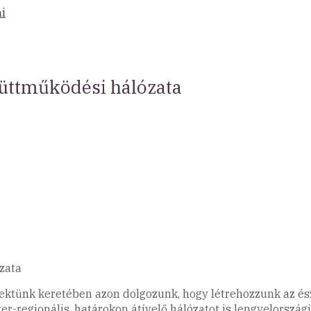
ni
yüttműködési hálózata
zata
ojektünk keretében azon dolgozunk, hogy létrehozzunk az é
r-regionális, határokon átívelő hálózatot is lengyelországi