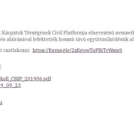
Kárpátok Térségének Civil Platformja elnevezésű nemzetk
s aláírásával lefektették hosszú távú együttműködésük al
et csatlakozni:
https://forms.gle/2zKgqwTqFBiTrWsm9
okoll_CSSP_201906.pdf
019_09_23
ni