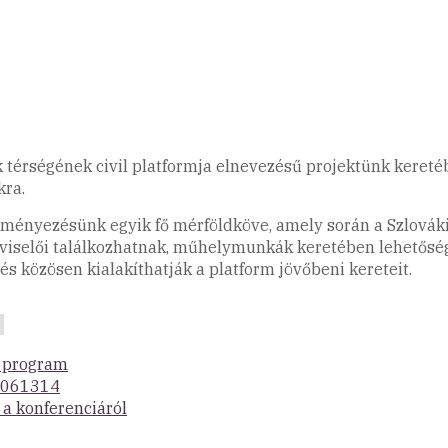
k térségének civil platformja elnevezésű projektünk kereté
ra.
eményezésünk egyik fő mérföldköve, amely során a Szlováki
pviselői találkozhatnak, műhelymunkák keretében lehetőség
és közösen kialakíthatják a platform jövőbeni kereteit.
a program
9061314
 a konferenciáról