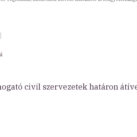
ni
ogató civil szervezetek határon átí