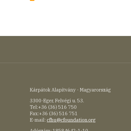
szervezetek
határon
átívelő
együttműködési
platformja)
Kárpátok Alapítvány - Magyarország
3300-Eger, Felvégi u. 53.
Tel:+36 (36) 516 750
Fax:+36 (36) 516 751
E-mail:
cfhu@cfoundation.org
Adószám: 18584642-1-10