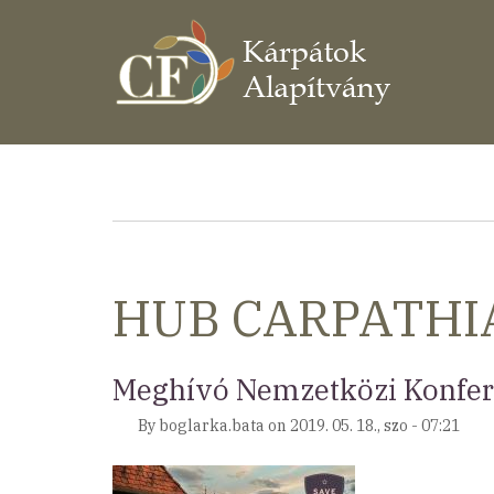
Ugrás
a
tartalomra
Morzsa
HUB CARPATHIA
Meghívó Nemzetközi Konferen
By
boglarka.bata
on
2019. 05. 18., szo - 07:21