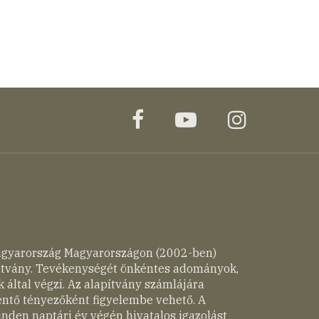
facebook
youtube
instagr
agyarország Magyarországon (2002-ben)
pítvány. Tevékenységét önkéntes adományok,
 által végzi. Az alapítvány számlájára
entő tényezőként figyelembe vehető. A
nden naptári év végén hivatalos igazolást