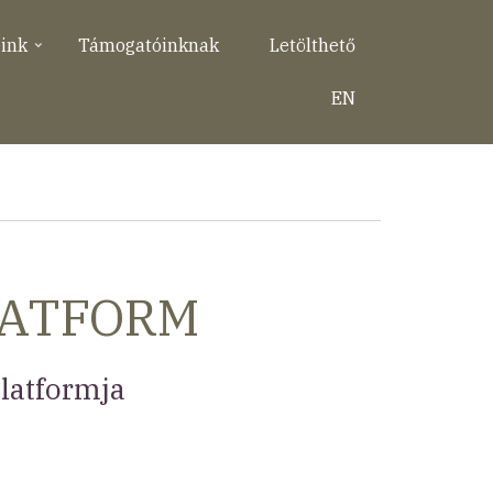
eink
Támogatóinknak
Letölthető
EN
LATFORM
latformja