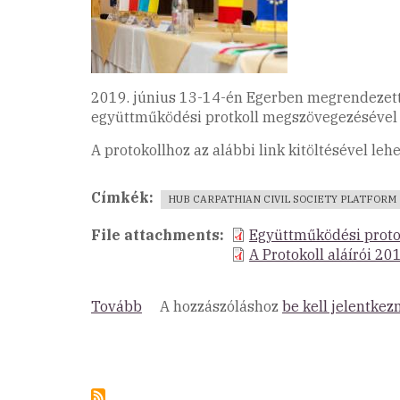
2019. június 13-14-én Egerben megrendezett 
együttműködési protkoll megszövegezésével é
A protokollhoz az alábbi link kitöltésével leh
Címkék
HUB CARPATHIAN CIVIL SOCIETY PLATFORM
File attachments
Együttműködési prot
A Protokoll aláírói 2
Tovább
(A
A hozzászóláshoz
be kell jelentkez
társadalmi
befogadást
támogató
civil