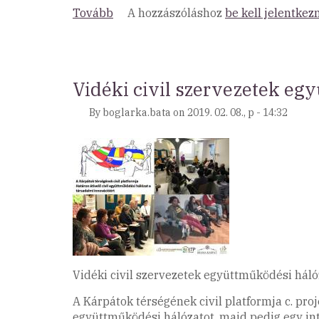
Tovább
(Meghívó
A hozzászóláshoz
be kell jelentkez
Nemzetközi
Konferenciára
-
Kárpátok
Vidéki civil szervezetek eg
térségének
By
boglarka.bata
on
2019. 02. 08., p - 14:32
civil
platformja)
Vidéki civil szervezetek együttműködési háló
A Kárpátok térségének civil platformja c. pr
együttműködési hálózatot, majd pedig egy inte