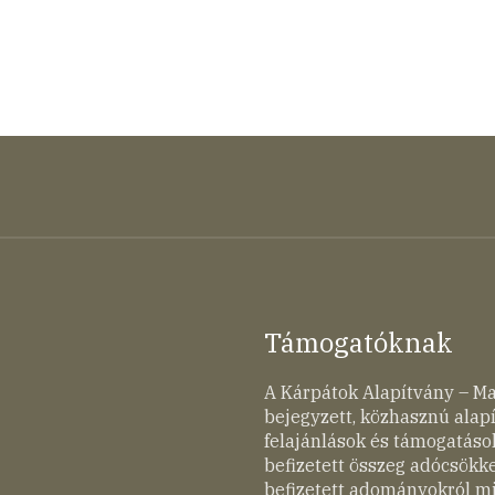
Támogatóknak
A Kárpátok Alapítvány – M
bejegyzett, közhasznú ala
felajánlások és támogatások
befizetett összeg adócsökk
befizetett adományokról mi