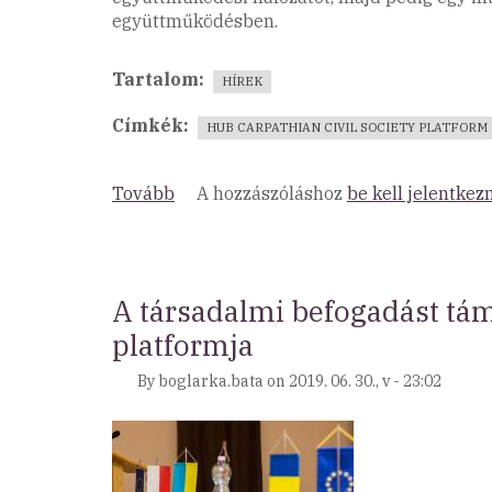
együttműködésben.
Tartalom
HÍREK
Címkék
HUB CARPATHIAN CIVIL SOCIETY PLATFORM
Tovább
(Vidéki
A hozzászóláshoz
be kell jelentkez
civil
szervezetek
együttműködési
hálózata)
A társadalmi befogadást tám
platformja
By
boglarka.bata
on
2019. 06. 30., v - 23:02