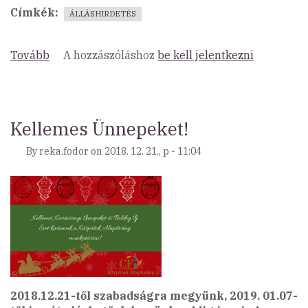
Címkék
ÁLLÁSHIRDETÉS
Tovább
(Munkatársat
A hozzászóláshoz
be kell jelentkezni
keresünk
irodai
asszisztens
pozícióra)
Kellemes Ünnepeket!
By
reka.fodor
on
2018. 12. 21., p - 11:04
2018.12.21-től szabadságra megyünk, 2019. 01.07-