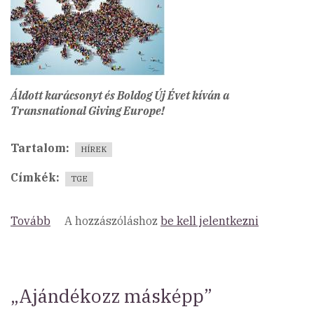
Áldott karácsonyt és Boldog Új Évet kíván a
Transnational Giving Europe!
Tartalom
HÍREK
Címkék
TGE
Tovább
(Megjelent
A hozzászóláshoz
be kell jelentkezni
a
Transnational
Giving
Europe
„Ajándékozz másképp”
Decemberi