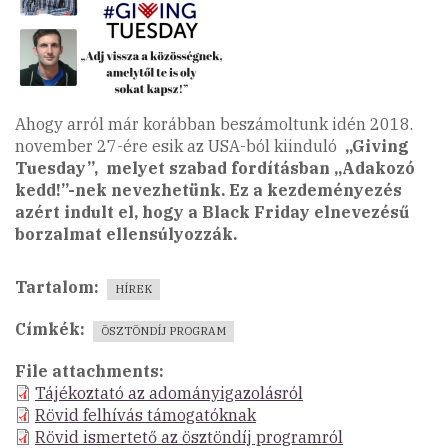
Ahogy arról már korábban beszámoltunk idén 2018.
november 27-ére esik az USA-ból kiinduló
„Giving
Tuesday”,
melyet szabad fordításban „Adakozó
kedd!”-nek nevezhetünk. Ez a kezdeményezés
azért indult el, hogy a Black Friday elnevezésű
borzalmat ellensúlyozzák.
Tartalom
HÍREK
Címkék
ÖSZTÖNDÍJ PROGRAM
File attachments
Tájékoztató az adományigazolásról
Rövid felhívás támogatóknak
Rövid ismertető az ösztöndíj programról