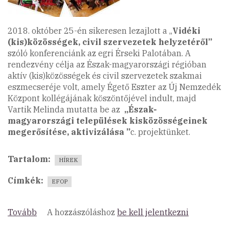
2018. október 25-én sikeresen lezajlott a „
Vidéki
(kis)közösségek, civil szervezetek helyzetéről”
szóló konferenciánk az egri Érseki Palotában. A
rendezvény célja az Észak-magyarországi régióban
aktív (kis)közösségek és civil szervezetek szakmai
eszmecseréje volt, amely Égető Eszter az Új Nemzedék
Központ kollégájának köszöntőjével indult, majd
Vartik Melinda mutatta be az
„Észak-
magyarországi települések kisközösségeinek
megerősítése, aktivizálása ”
c. projektünket.
Tartalom
HÍREK
Címkék
EFOP
Tovább
(Sikeresen
A hozzászóláshoz
be kell jelentkezni
lezajlott