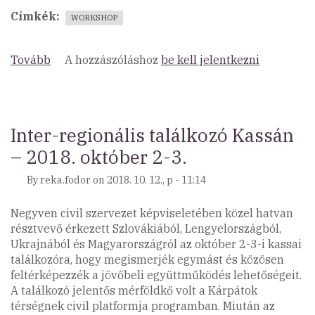
Címkék
WORKSHOP
Tovább
(Workshop
A hozzászóláshoz
be kell jelentkezni
a
koragyerekkori
beavatkozások
fontosságáról
Inter-regionális találkozó Kassán
)
– 2018. október 2-3.
By
reka.fodor
on
2018. 10. 12., p - 11:14
Negyven civil szervezet képviseletében közel hatvan
résztvevő érkezett Szlovákiából, Lengyelországból,
Ukrajnából és Magyarországról az október 2-3-i kassai
találkozóra, hogy megismerjék egymást és közösen
feltérképezzék a jövőbeli együttműködés lehetőségeit.
A találkozó jelentős mérföldkő volt a Kárpátok
térségnek civil platformja programban. Miután az