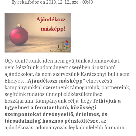
By
reka.fodor
on
2018. 12. 12., sze - 09:48
hírlevele)
Úgy döntöttünk, idén nem gyűjtünk adományokat,
nem készítünk adományért cserében árusítható
ajándékokat, és nem szervezünk Karácsonyi bulit sem.
Ehelyett
„Ajándékozz másképp”
elnevezésű
kampányunkkal szeretnénk támogatóink, partnereink,
segítőink tudatos ünnepi előkészületeihez
hozzájárulni. Kampányunk célja, hogy
felhívjuk a
figyelmet a fenntartható, közösségi
szempontokat érvényesítő,
értelmes, és
társadalmilag hasznos pénzköltésre,
az
ajándékozás, adományozás legkülönfélébb formáira.