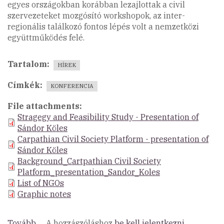
egyes országokban korábban lezajlottak a civil
szervezeteket mozgósító workshopok, az inter-
regionális találkozó fontos lépés volt a nemzetközi
együttműködés felé.
Tartalom
HÍREK
Címkék
KONFERENCIA
File attachments
Stragegy and Feasibility Study - Presentation of
Sándor Köles
Carpathian Civil Society Platform - presentation of
Sándor Köles
Background_Cartpathian Civil Society
Platform_presentation_Sandor_Koles
List of NGOs
Graphic notes
Tovább
(Inter-
A hozzászóláshoz
be kell jelentkezni