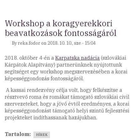
a
„Vidéki
(kis)közösségek,
Workshop a koragyerekkori
civil
beavatkozások fontosságáról
szervezetek
helyzetéről”
By
reka.fodor
on
2018. 10. 10., sze - 15:04
szóló
konferenciánk)
2018. október 4-én a
Karpatska nadácia
(szlovákiai
Kárpátok Alapítvány) partnerünknek nyújtottunk
segítséget egy workshop megszervezésében a korai
képességgondozás fontosságáról.
A kassai rendezvény célja volt, hogy felkészítse a
résztvevő roma és romákat támogató szlovákiai civil
szervezeteket, hogy a jövő évtől eredményes, a korai
képességgondozást támogató helyi szintű fejlesztési
projekteket indíthassanak hazájukban.
Tartalom
HÍREK