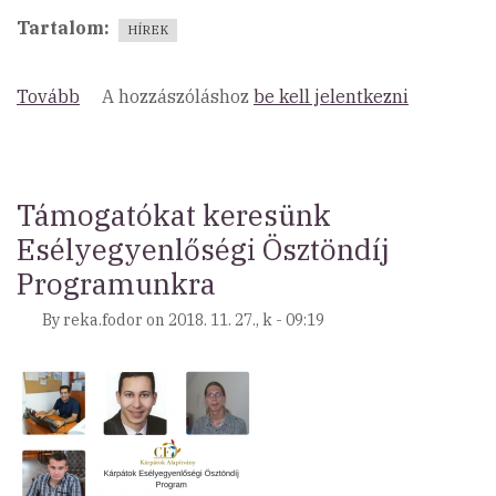
Tartalom
HÍREK
Tovább
(„Ajándékozz
A hozzászóláshoz
be kell jelentkezni
másképp”)
Támogatókat keresünk
Esélyegyenlőségi Ösztöndíj
Programunkra
By
reka.fodor
on
2018. 11. 27., k - 09:19