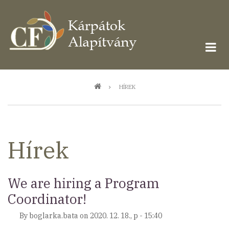
Ugrás
a
tartalomra
Morzsa
HÍREK
Hírek
We are hiring a Program
Coordinator!
By
boglarka.bata
on
2020. 12. 18., p - 15:40