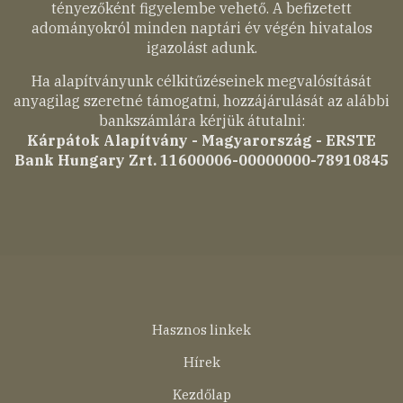
tényezőként figyelembe vehető. A befizetett
adományokról minden naptári év végén hivatalos
igazolást adunk.
Ha alapítványunk célkitűzéseinek megvalósítását
anyagilag szeretné támogatni, hozzájárulását az alábbi
bankszámlára kérjük átutalni:
Kárpátok Alapítvány - Magyarország - ERSTE
Bank Hungary Zrt. 11600006-00000000-78910845
Lábléc
Hasznos linkek
menü
Hírek
Kezdőlap