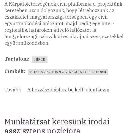
A Kárpátok térségének civil platformja c. projektünk
keretében azon dolgozunk, hogy létrehozzunk az
északkelet-magyarországi térségben egy civil
együttműködési hálózatot, majd pedig egy inter-
regionális, határokon átívelő hálózatot is
lengyelországi, szlovákiai és ukrajnai szervezetekkel
együttműködésben.
Tartalom
HÍREK
Címkék
HUB CARPATHIAN CIVIL SOCIETY PLATFORM
Tovább
(Vidéki
A hozzászóláshoz
be kell jelentkezni
civil
szervezetek
együttműködési
hálózata)
Munkatársat keresünk irodai
asszisztens pozícióra