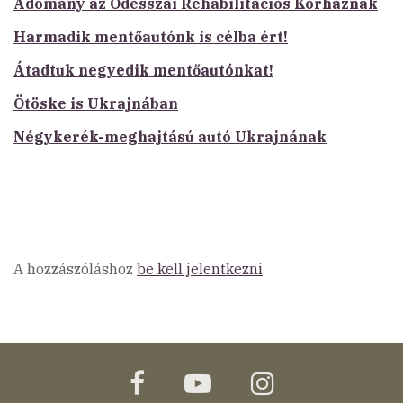
Adomány az Odesszai Rehabilitációs Kórháznak
Harmadik mentőautónk is célba ért!
Átadtuk negyedik mentőautónkat!
Ötöske is Ukrajnában
Négykerék-meghajtású autó Ukrajnának
A hozzászóláshoz
be kell jelentkezni
facebook
youtube
instagram