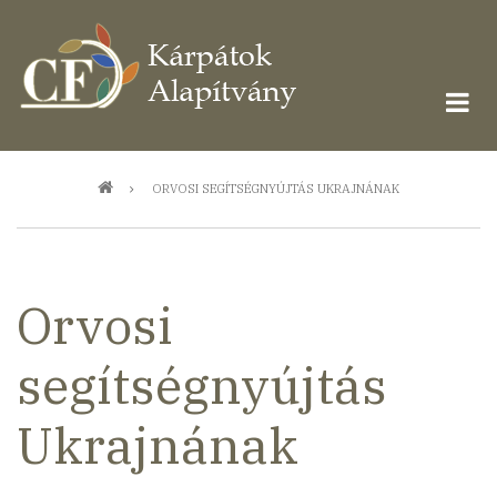
Ugrás
a
tartalomra
Morzsa
ORVOSI SEGÍTSÉGNYÚJTÁS UKRAJNÁNAK
Orvosi
segítségnyújtás
Ukrajnának