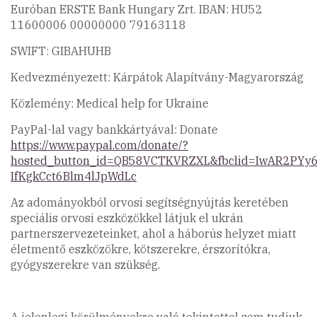
Euróban ERSTE Bank Hungary Zrt. IBAN: HU52
11600006 00000000 79163118
SWIFT: GIBAHUHB
Kedvezményezett: Kárpátok Alapítvány-Magyarország
Közlemény: Medical help for Ukraine
PayPal-lal vagy bankkártyával: Donate
https://www.paypal.com/donate/?
hosted_button_id=QB58VCTKVRZXL&fbclid=IwAR2PYy
IfKgkCct6Blm4lJpWdLc
Az adományokból orvosi segítségnyújtás keretében
speciális orvosi eszközökkel látjuk el ukrán
partnerszervezeteinket, ahol a háborús helyzet miatt
életmentő eszközökre, kötszerekre, érszorítókra,
gyógyszerekre van szükség.