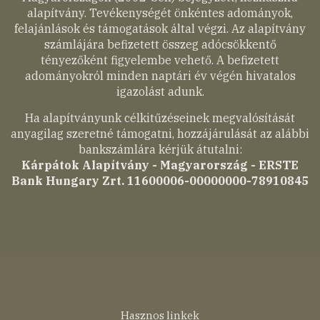
alapítvány. Tevékenységét önkéntes adományok,
felajánlások és támogatások által végzi. Az alapítvány
számlájára befizetett összeg adócsökkentő
tényezőként figyelembe vehető. A befizetett
adományokról minden naptári év végén hivatalos
igazolást adunk.
Ha alapítványunk célkitűzéseinek megvalósítását
anyagilag szeretné támogatni, hozzájárulását az alábbi
bankszámlára kérjük átutalni:
Kárpátok Alapítvány - Magyarország - ERSTE
Bank Hungary Zrt. 11600006-00000000-78910845
Lábléc
Hasznos linkek