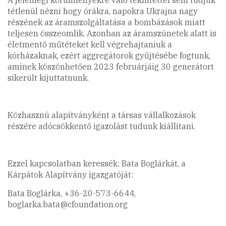
A jelenlegi körülményekre való tekintettel sem tudjuk
tétlenül nézni hogy órákra, napokra Ukrajna nagy
részének az áramszolgáltatása a bombázások miatt
teljesen összeomlik. Azonban az áramszünetek alatt is
életmentő műtéteket kell végrehajtaniuk a
kórházaknak, ezért aggregátorok gyűjtésébe fogtunk,
aminek köszönhetően 2023 februárjáig 30 generátort
sikerült kijuttatnunk.
Közhasznú alapítványként a társas vállalkozások
részére adócsökkentő igazolást tudunk kiállítani.
Ezzel kapcsolatban keressék: Bata Boglárkát, a
Kárpátok Alapítvány igazgatóját:
Bata Boglárka, +36-20-573-6644,
boglarka.bata@cfoundation.org