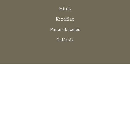
menü
Hírek
Kezdőlap
Panaszkezelés
Galériák